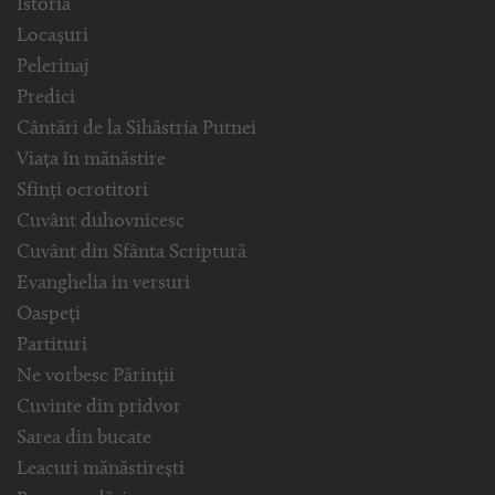
Istoria
Locașuri
Pelerinaj
Predici
Cântări de la Sihăstria Putnei
Viața în mănăstire
Sfinți ocrotitori
Cuvânt duhovnicesc
Cuvânt din Sfânta Scriptură
Evanghelia in versuri
Oaspeți
Partituri
Ne vorbesc Părinții
Cuvinte din pridvor
Sarea din bucate
Leacuri mănăstirești