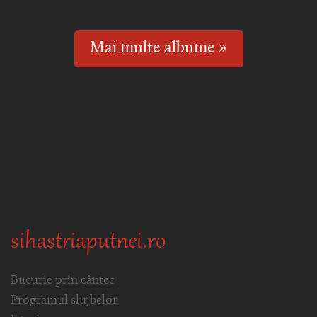
Mai multe albume »
sihastriaputnei.ro
Bucurie prin cântec
Programul slujbelor