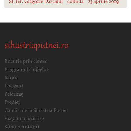
Sf. Ier. Grigorie Dascălul
colindă
23 aprilie 2019
sihastriaputnei.ro
Bucurie prin cântec
Programul slujbelor
Istoria
Locașuri
Pelerinaj
Predici
Cântări de la Sihăstria Putnei
Viața în mănăstire
Sfinți ocrotitori