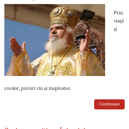
Prin
viață
și
cuvânt, pururi viu și inspirator.
Continuare