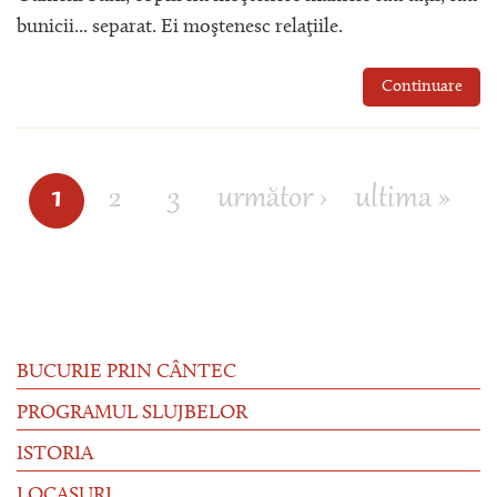
bunicii... separat. Ei moştenesc relaţiile.
Continuare
1
2
3
următor ›
ultima »
Pagini
BUCURIE PRIN CÂNTEC
PROGRAMUL SLUJBELOR
ISTORIA
LOCAȘURI