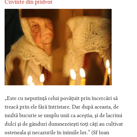
Cuvinte din pridvor
„Este cu neputință celui povățuit prin încercări să
treacă prin ele fără întristare. Dar după aceasta, de
multă bucurie se umplu unii ca aceștia, și de lacrimi
dulci și de gânduri dumnezeiești toți câți au cultivat
osteneala și necazurile în inimile lor.” (Sf Ioan