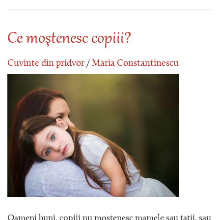
Ce moştenesc copiii?
Cuvinte din pridvor
/
Maria Constantinescu
Oameni buni, copiii nu moştenesc mamele sau taţii, sau