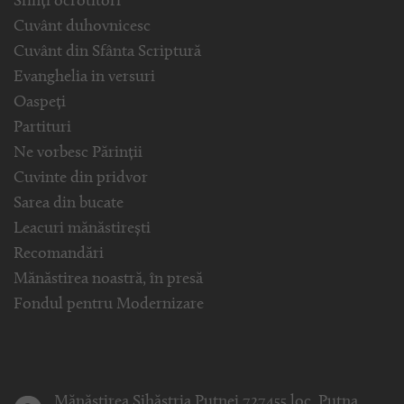
Sfinți ocrotitori
Cuvânt duhovnicesc
Cuvânt din Sfânta Scriptură
Evanghelia in versuri
Oaspeți
Partituri
Ne vorbesc Părinții
Cuvinte din pridvor
Sarea din bucate
Leacuri mănăstirești
Recomandări
Mănăstirea noastră, în presă
Fondul pentru Modernizare
Mănăstirea Sihăstria Putnei 727455 loc. Putna,