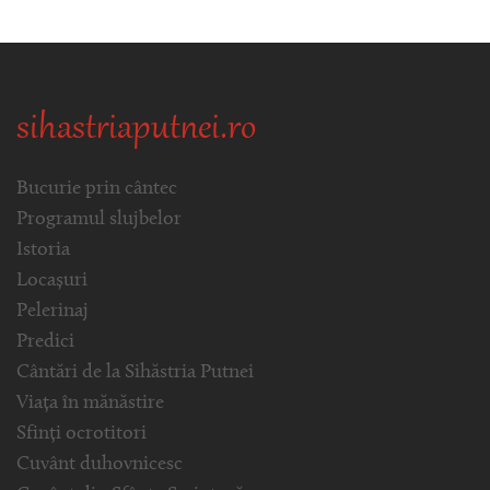
sihastriaputnei.ro
Bucurie prin cântec
Programul slujbelor
Istoria
Locașuri
Pelerinaj
Predici
Cântări de la Sihăstria Putnei
Viața în mănăstire
Sfinți ocrotitori
Cuvânt duhovnicesc