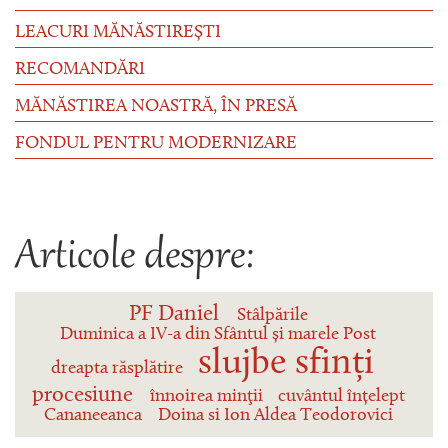
LEACURI MĂNĂSTIREȘTI
RECOMANDĂRI
MĂNĂSTIREA NOASTRĂ, ÎN PRESĂ
FONDUL PENTRU MODERNIZARE
Articole despre:
PF Daniel
Stâlpările
Duminica a IV-a din Sfântul și marele Post
slujbe sfinți
dreapta răsplătire
procesiune
înnoirea minţii
cuvântul înțelept
Cananeeanca
Doina si Ion Aldea Teodorovici