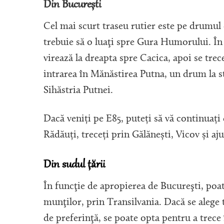
Din Bucureşti
Cel mai scurt traseu rutier este pe drumul 
trebuie să o luaţi spre Gura Humorului. În
virează la dreapta spre Cacica, apoi se tre
intrarea în Mănăstirea Putna, un drum la s
Sihăstria Putnei.
Dacă veniți pe E85, puteți să vă continuați 
Rădăuți, treceți prin Gălănești, Vicov și aj
Din sudul ţării
În funcţie de apropierea de Bucureşti, poa
munţilor, prin Transilvania. Dacă se alege t
de preferinţă, se poate opta pentru a trece