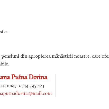
 s
i cu
ensiuni din apropierea mănăstirii noastre, care ofe
bile.
ana Putna Dorina
a Ionaș: 0744 395 423
naputnadorina@mail.com