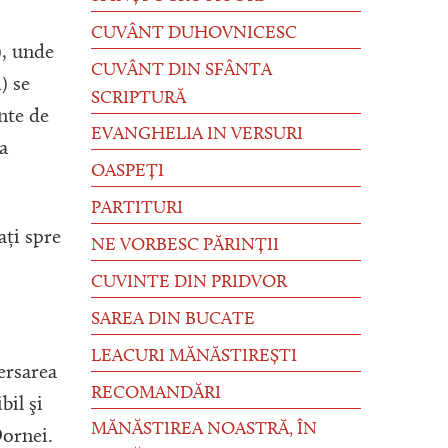
CUVÂNT DUHOVNICESC
), unde
CUVÂNT DIN SFÂNTA
) se
SCRIPTURĂ
nte de
EVANGHELIA IN VERSURI
a
OASPEȚI
PARTITURI
ați spre
NE VORBESC PĂRINȚII
CUVINTE DIN PRIDVOR
SAREA DIN BUCATE
LEACURI MĂNĂSTIREȘTI
ersarea
RECOMANDĂRI
bil şi
MĂNĂSTIREA NOASTRĂ, ÎN
Dornei.