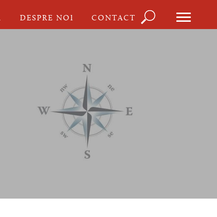
Căutare
I
DESPRE NOI
CONTACT
Formula
de
căutare