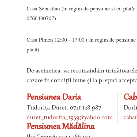
Casa Sebastian (in regim de pensiune si cu plată:
0766430707)
Casa Pimen 12:00 - 17:00 ( in regim de pensiune
plată).
De asemenea, vă recomandăm următoarele p
cazare în condiţii bune şi la preţuri accepta
Pensiunea Daria
Cab
Tudorița Duret: 0721 128 987
Dorin
duret_tudorita_1959@yahoo.com
caba
Pensiunea Mădălina