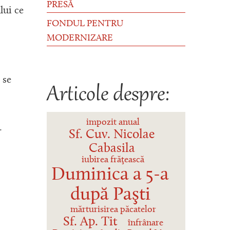
PRESĂ
lui ce
FONDUL PENTRU
MODERNIZARE
 se
Articole despre:
impozit anual
.
Sf. Cuv. Nicolae
Cabasila
iubirea frăţească
Duminica a 5-a
după Paşti
mărturisirea păcatelor
Sf. Ap. Tit
înfrânare