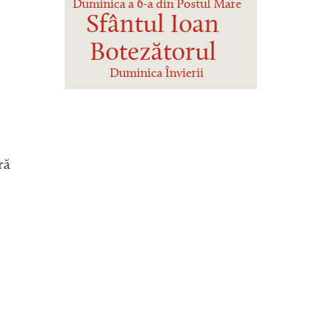
Duminica a 6-a din Postul Mare
Sfântul Ioan
Botezătorul
Duminica Învierii
ră