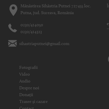
Mănăstirea Sihăstria Putnei 727455 loc.
Î
Putna, jud. Suceava, România
0230/414050
0230/414323
sihastriaputnei@gmail.com
Fotografii
Video
Audio
Despre noi
Donații
Trasee și cazare
Contact