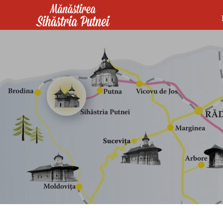
Mergi la conţinutul principal
Mănăstirea Sihăstria Putnei