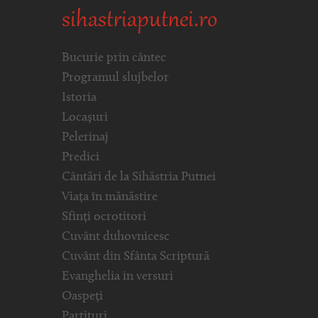
sihastriaputnei.ro
Bucurie prin cântec
Programul slujbelor
Istoria
Locașuri
Pelerinaj
Predici
Cântări de la Sihăstria Putnei
Viața în mănăstire
Sfinți ocrotitori
Cuvânt duhovnicesc
Cuvânt din Sfânta Scriptură
Evanghelia in versuri
Oaspeți
Partituri