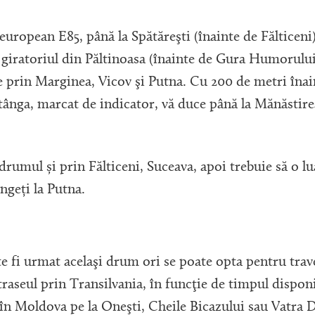
european E85, până la Spătăreşti (înainte de Fălticeni
 giratoriul din Păltinoasa (înainte de Gura Humorului
ce prin Marginea, Vicov şi Putna. Cu 200 de metri înai
tânga, marcat de indicator, vă duce până la Mănăstire
drumul și prin Fălticeni, Suceava, apoi trebuie să o lu
ungeți la Putna.
te fi urmat acelaşi drum ori se poate opta pentru trav
raseul prin Transilvania, în funcţie de timpul disponi
 în Moldova pe la Oneşti, Cheile Bicazului sau Vatra 