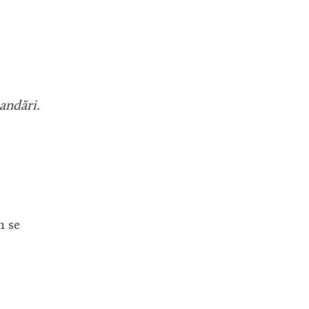
andări.
m se