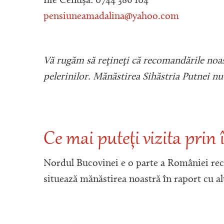
Ilie Cenușă: 0744 386 104
pensiuneamadalina@yahoo.com
Vă rugăm să reţineţi că recomandările noast
pelerinilor. Mănăstirea Sihăstria Putnei n
Ce mai puteţi vizita prin
Nordul Bucovinei e o parte a României rec
situează mănăstirea noastră în raport cu alt