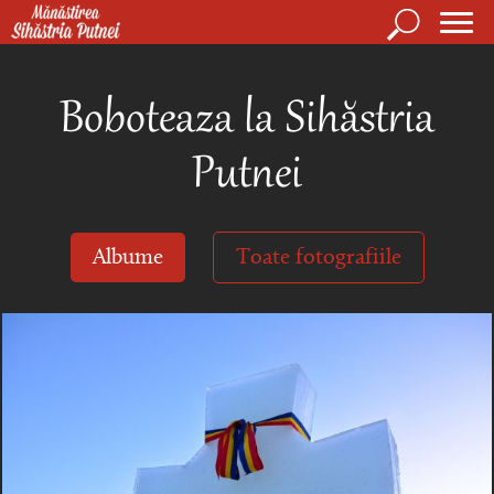
Mergi la conţinutul principal
Căutare
Form
Mănăstirea Sihăstria Putnei
de
Boboteaza la Sihăstria
căuta
Putnei
Albume
Toate fotografiile