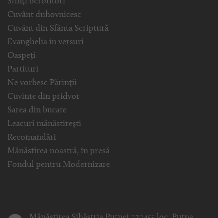
Sfinți ocrotitori
Cuvânt duhovnicesc
Cuvânt din Sfânta Scriptură
Evanghelia in versuri
Oaspeți
Partituri
Ne vorbesc Părinții
Cuvinte din pridvor
Sarea din bucate
Leacuri mănăstirești
Recomandări
Mănăstirea noastră, în presă
Fondul pentru Modernizare
Mănăstirea Sihăstria Putnei 727455 loc. Putna,