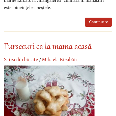
marile sărbători, „mângâierea” culinară în mănăstiri
este, bineînțeles, peștele.
Continuare
Fursecuri ca la mama acasă
Sarea din bucate
/
Mihaela Breabăn