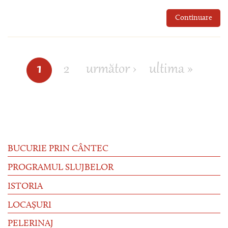
Continuare
1
2
următor ›
ultima »
Pagini
BUCURIE PRIN CÂNTEC
PROGRAMUL SLUJBELOR
ISTORIA
LOCAȘURI
PELERINAJ