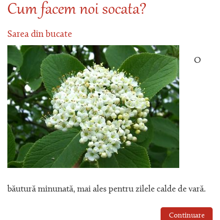
Cum facem noi socata?
Sarea din bucate
O
băutură minunată, mai ales pentru zilele calde de vară.
Continuare