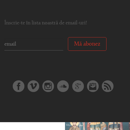
Înscrie-te în lista noastră de email-uri!
Mă abonez