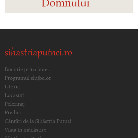
Domnului
sihastriaputnei.ro
Bucurie prin cântec
Programul slujbelor
Istoria
Locașuri
Pelerinaj
Predici
Cântări de la Sihăstria Putnei
Viața în mănăstire