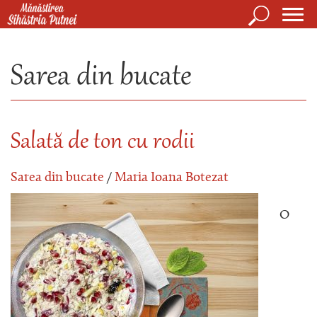
Mergi la conţinutul principal
Căutare
Form
Mănăstirea Sihăstria Putnei
de
Sarea din bucate
căuta
Salată de ton cu rodii
Sarea din bucate
/
Maria Ioana Botezat
O