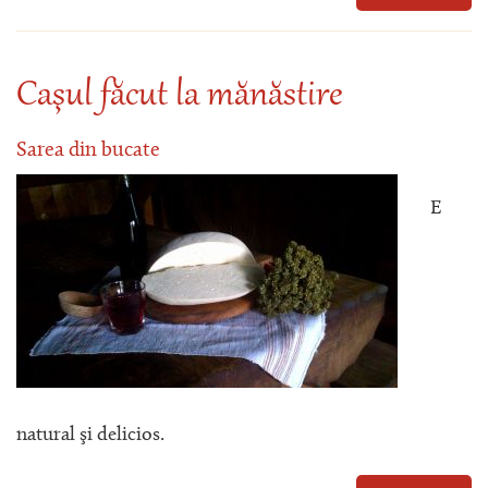
Caşul făcut la mănăstire
Sarea din bucate
E
natural şi delicios.