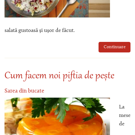
salată gustoasă și ușor de făcut.
Continuare
Cum facem noi piftia de pește
Sarea din bucate
La
mese
de