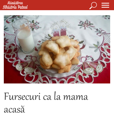
Mergi la conţinutul principal
Căutare
Form
Mănăstirea Sihăstria Putnei
de
căuta
Fursecuri ca la mama
acasă