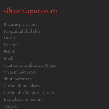
sihastriaputnei.ro
Bucurie prin cântec
Programul slujbelor
Istoria
Locașuri
Pelerinaj
Predici
Cântări de la Sihăstria Putnei
Viața în mănăstire
Sfinți ocrotitori
Cuvânt duhovnicesc
Cuvânt din Sfânta Scriptură
Evanghelia in versuri
Oaspeți