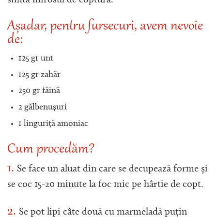
simtă mirosul de coptură.
Așadar, pentru fursecuri, avem nevoie
de:
125 gr unt
125 gr zahăr
250 gr făină
2 gălbenușuri
1 linguriță amoniac
Cum procedăm?
1.
Se face un aluat din care se decupează forme și
se coc 15-20 minute la foc mic pe hârtie de copt.
2.
Se pot lipi câte două cu marmeladă puțin