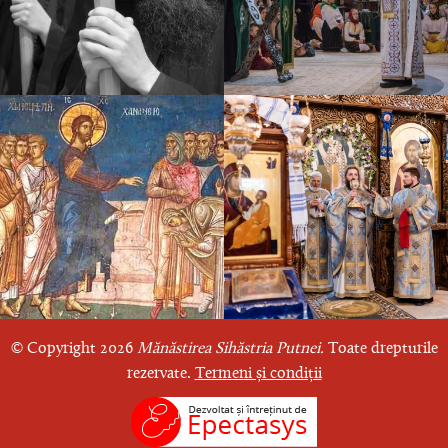
© Copyright 2026
Mănăstirea Sihăstria Putnei.
Toate drepturile
rezervate.
Termeni și condiții