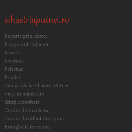
sihastriaputnei.ro
Bucurie prin cântec
Programul slujbelor
Istoria
Locașuri
Pelerinaj
Predici
Cântări de la Sihăstria Putnei
Viața în mănăstire
Sfinți ocrotitori
Cuvânt duhovnicesc
Cuvânt din Sfânta Scriptură
Evanghelia in versuri