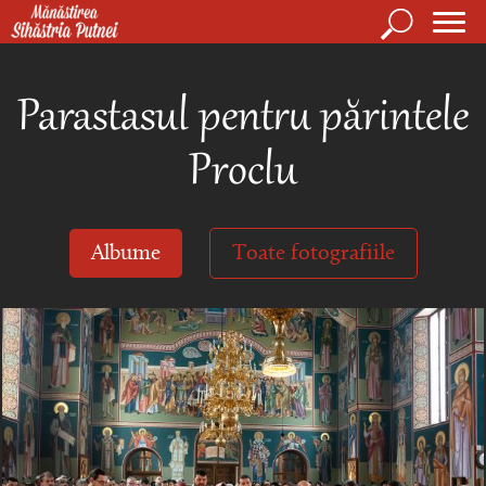
Mergi la conţinutul principal
Căutare
Form
Mănăstirea Sihăstria Putnei
de
Parastasul pentru părintele
căuta
Proclu
Albume
Toate fotografiile