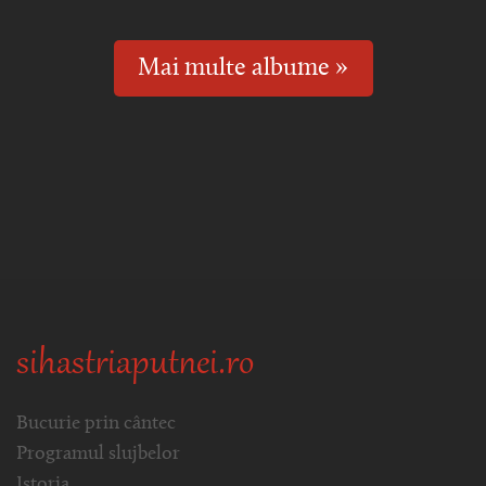
Mai multe albume »
sihastriaputnei.ro
Bucurie prin cântec
Programul slujbelor
Istoria