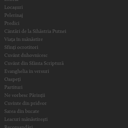
Locașuri
Pelerinaj
Predici
Cântări de la Sihăstria Putnei
Viața în mănăstire
Sfinți ocrotitori
Cuvânt duhovnicesc
Cuvânt din Sfânta Scriptură
Evanghelia in versuri
Oaspeți
Partituri
Ne vorbesc Părinții
Cuvinte din pridvor
Sarea din bucate
Leacuri mănăstirești
Recomandări