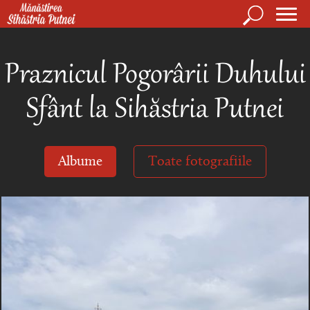
Mergi la conţinutul principal
Căutare
Form
Mănăstirea Sihăstria Putnei
de
Praznicul Pogorârii Duhului
căuta
Sfânt la Sihăstria Putnei
Albume
Toate fotografiile