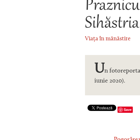
Praznicu
Sihăstria
Viața în mănăstire
U
n fotoreporta
iunie 2020).
Save
Pogorârea