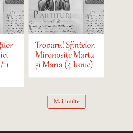
ților
Troparul Sfintelor.
ici
Mironosițe Marta
/11
și Maria (4 Iunie)
Mai multe