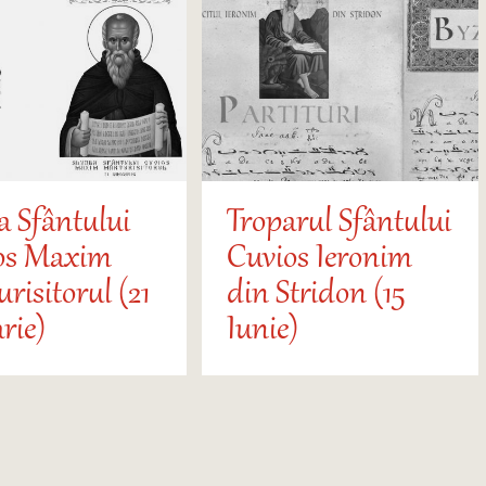
a Sfântului
Troparul Sfântului
os Maxim
Cuvios Ieronim
risitorul (21
din Stridon (15
rie)
Iunie)