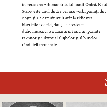
în persoana Arhimandritului Ioasif Onică. Nou
Stareț este unul dintre cei mai vechi părinți din
obște și s-a ostenit mult atât la ridicarea
bisericilor de zid, dar și la creșterea
duhovnicească a mănăstirii, fiind un părinte
râvnitor și iubitor al slujbelor și al bunelor
rânduieli monahale.