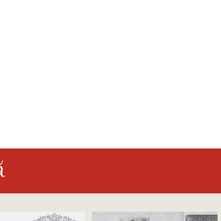
Mici
ă