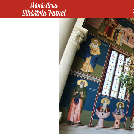
Mergi la conţinutul principal
Mănăstirea Sihăstria Putnei