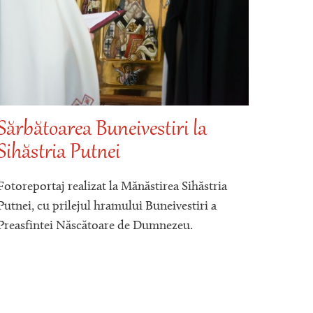
Sărbătoarea Buneivestiri la
Sihăstria Putnei
Moaș
Nect
Fotoreportaj realizat la Mănăstirea Sihăstria
Putn
Putnei, cu prilejul hramului Buneivestiri a
Preasfintei Născătoare de Dumnezeu.
„
C
a a
nectar
inim
cuvint
celor 