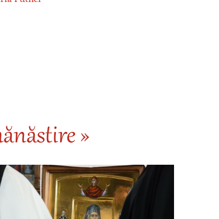
ănăstire »