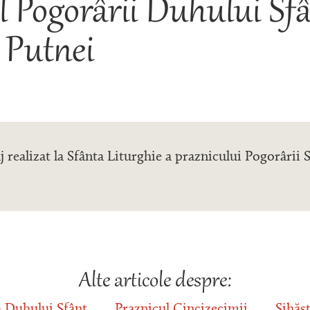
l Pogorârii Duhului Sfâ
 Putnei
j realizat la Sfânta Liturghie a praznicului Pogorârii 
Alte articole despre:
 Duhului Sfânt
Praznicul Cincizecimii
Sihăs