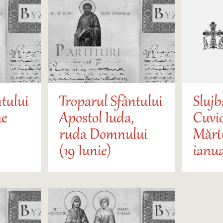
tului
Troparul Sfântului
Slujb
ae
Apostol Iuda,
Cuvi
ruda Domnului
Mărtu
(19 Iunie)
ianua