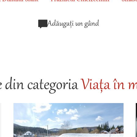
Adăugați un gând
 din categoria
Viața în m