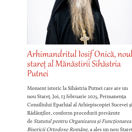
Arhimandritul Iosif Onică, nou
stareț al Mănăstirii Sihăstria
EI
Putnei
Moment istoric la Sihăstria Putnei care are un
nou Stareț. Joi, 13 februarie 2025, Permanența
Consiliului Eparhial al Arhiepiscopiei Sucevei ș
Ă ŞI
Rădăuților, conform procedurii prevăzute
STIRI
de
Statutul pentru Organizarea și Funcționarea
Bisericii Ortodoxe Române,
a ales un nou Stare