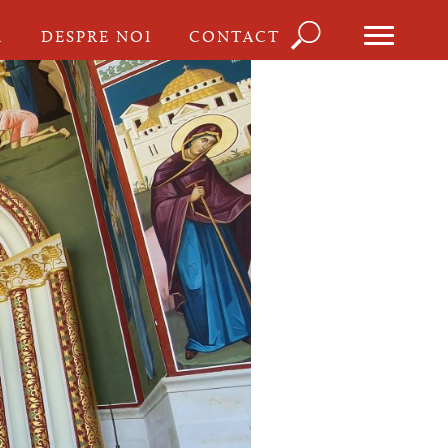
Căutare
I
DESPRE NOI
CONTACT
Formula
de
căutare