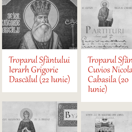
Troparul Sfântului
Troparul Sfân
Ierarh Grigorie
Cuvios Nicol
Dascălul (22 Iunie)
Cabasila (20
Iunie)