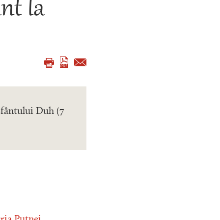
nt la
Sfântului Duh (7
tria Putnei