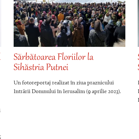
l
Sărbătoarea Floriilor la
Sihăstria Putnei
Un fotoreportaj realizat în ziua praznicului
Intrării Domnului în Ierusalim (9 aprilie 2023).
i
ț