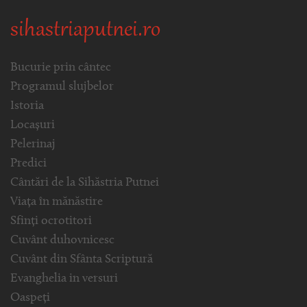
sihastriaputnei.ro
Bucurie prin cântec
Programul slujbelor
Istoria
Locașuri
Pelerinaj
Predici
Cântări de la Sihăstria Putnei
Viața în mănăstire
Sfinți ocrotitori
Cuvânt duhovnicesc
Cuvânt din Sfânta Scriptură
Evanghelia in versuri
Oaspeți