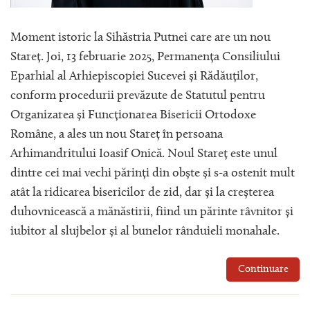
Moment istoric la Sihăstria Putnei care are un nou
Stareț. Joi, 13 februarie 2025, Permanența Consiliului
Eparhial al Arhiepiscopiei Sucevei și Rădăuților,
conform procedurii prevăzute de Statutul pentru
Organizarea și Funcționarea Bisericii Ortodoxe
Române, a ales un nou Stareț în persoana
Arhimandritului Ioasif Onică. Noul Stareț este unul
dintre cei mai vechi părinți din obște și s-a ostenit mult
atât la ridicarea bisericilor de zid, dar și la creșterea
duhovnicească a mănăstirii, fiind un părinte râvnitor și
iubitor al slujbelor și al bunelor rânduieli monahale.
Continuare