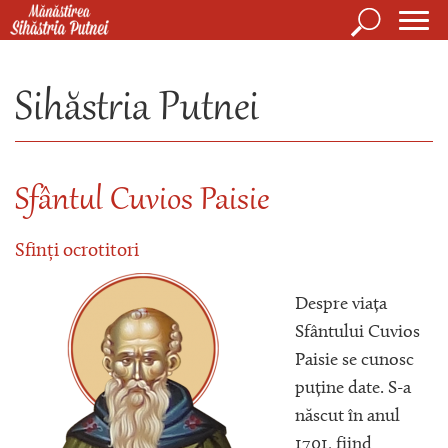
Mergi la conţinutul principal
Căutare
Form
Mănăstirea Sihăstria Putnei
de
Sihăstria Putnei
căuta
Sfântul Cuvios Paisie
Sfinți ocrotitori
Despre viața
Sfântului Cuvios
Paisie se cunosc
puține date. S-a
născut în anul
1701, fiind