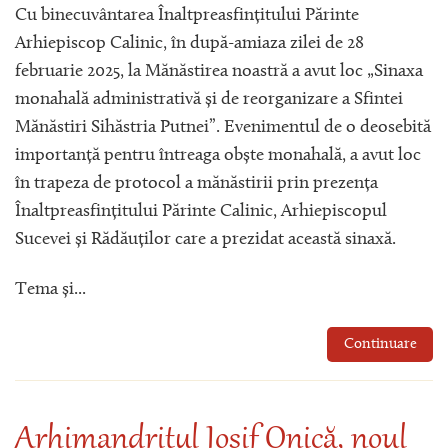
Cu binecuvântarea Înaltpreasfințitului Părinte
Arhiepiscop Calinic, în după-amiaza zilei de 28
februarie 2025, la Mănăstirea noastră a avut loc „Sinaxa
monahală administrativă și de reorganizare a Sfintei
Mănăstiri Sihăstria Putnei”. Evenimentul de o deosebită
importanță pentru întreaga obște monahală, a avut loc
în trapeza de protocol a mănăstirii prin prezența
Înaltpreasfințitului Părinte Calinic, Arhiepiscopul
Sucevei și Rădăuților care a prezidat această sinaxă.
Tema și...
Continuare
Arhimandritul Iosif Onică, noul