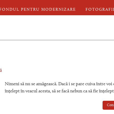
FONDUL PENTRU MODERNIZARE
FOTOGRAFI
ă
Nimeni să nu se amăgească. Dacă i se pare cuiva între voi 
înțelept în veacul acesta, să se facă nebun ca să fie înțelept
Con