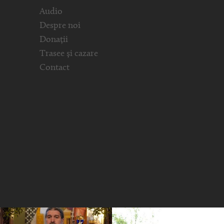
Audio
Despre noi
Donații
Trasee și cazare
Contact