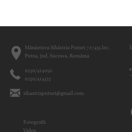
Mănăstirea Sihăstria Putnei 727455 loc.
Î
Putna, jud. Suceava, România
0230/414050
0230/414323
sihastriaputnei@gmail.com
Fotografii
Video