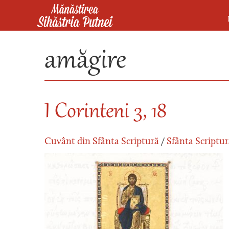
Mergi la conţinutul principal
Mănăstirea Sihăstria Putnei
amăgire
I Corinteni 3, 18
Cuvânt din Sfânta Scriptură
/
Sfânta Scriptur