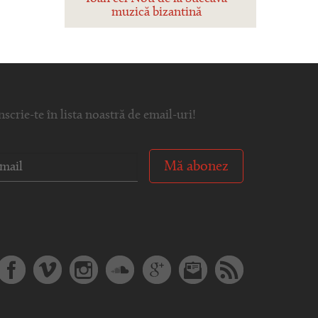
muzică bizantină
nscrie-te în lista noastră de email-uri!
Mă abonez