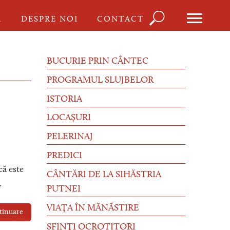
Căutare
I
DESPRE NOI
CONTACT
Formula
de
BUCURIE PRIN CÂNTEC
căutare
PROGRAMUL SLUJBELOR
ISTORIA
LOCAȘURI
PELERINAJ
PREDICI
că este
CÂNTĂRI DE LA SIHĂSTRIA
.
PUTNEI
VIAȚA ÎN MĂNĂSTIRE
tinuare
SFINȚI OCROTITORI