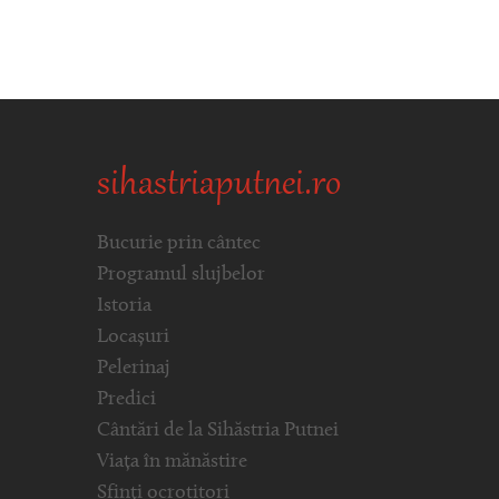
sihastriaputnei.ro
Bucurie prin cântec
Programul slujbelor
Istoria
Locașuri
Pelerinaj
Predici
Cântări de la Sihăstria Putnei
Viața în mănăstire
Sfinți ocrotitori