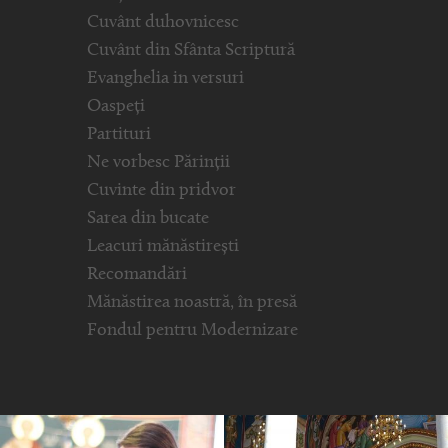
Cuvânt duhovnicesc
Cuvânt din Sfânta Scriptură
Evanghelia in versuri
Oaspeți
Partituri
Ne vorbesc Părinții
Cuvinte din pridvor
Sarea din bucate
Leacuri mănăstirești
Recomandări
Mănăstirea noastră, în presă
Fondul pentru Modernizare