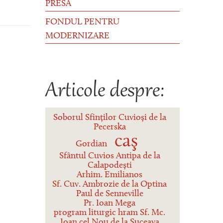
PRESĂ
FONDUL PENTRU
MODERNIZARE
Articole despre:
Soborul Sfinților Cuvioși de la
Pecerska
caş
Gordian
Sfântul Cuvios Antipa de la
Calapodești
Arhim. Emilianos
Sf. Cuv. Ambrozie de la Optina
Paul de Senneville
Pr. Ioan Mega
program liturgic hram Sf. Mc.
Ioan cel Nou de la Suceava