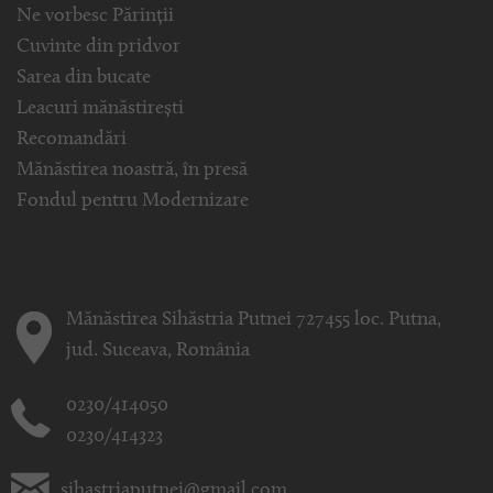
Ne vorbesc Părinții
Cuvinte din pridvor
Sarea din bucate
Leacuri mănăstirești
Recomandări
Mănăstirea noastră, în presă
Fondul pentru Modernizare
Mănăstirea Sihăstria Putnei 727455 loc. Putna,
jud. Suceava, România
0230/414050
0230/414323
sihastriaputnei@gmail.com