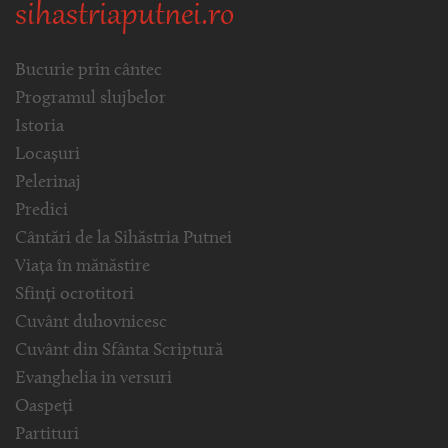
sihastriaputnei.ro
Bucurie prin cântec
Programul slujbelor
Istoria
Locașuri
Pelerinaj
Predici
Cântări de la Sihăstria Putnei
Viața în mănăstire
Sfinți ocrotitori
Cuvânt duhovnicesc
Cuvânt din Sfânta Scriptură
Evanghelia in versuri
Oaspeți
Partituri