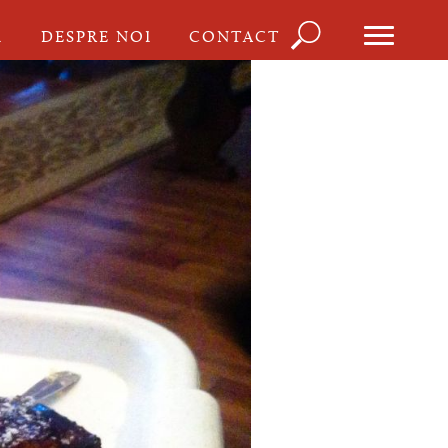
Căutare
I
DESPRE NOI
CONTACT
Formula
de
căutare