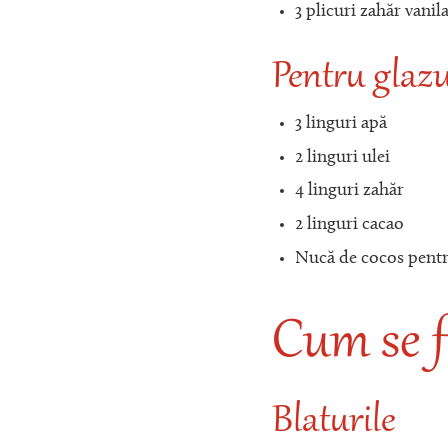
3 plicuri zahăr vanila
Pentru glaz
3 linguri apă
2 linguri ulei
4 linguri zahăr
2 linguri cacao
Nucă de cocos pent
Cum se f
Blaturile