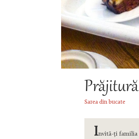
Prăjitură
Sarea din bucate
I
nvită-ți familia