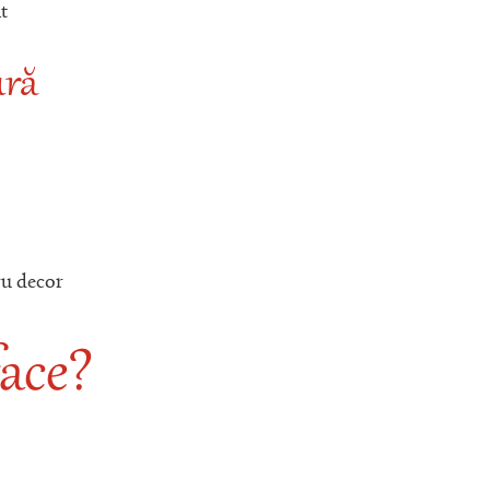
t
ură
ru decor
ace?