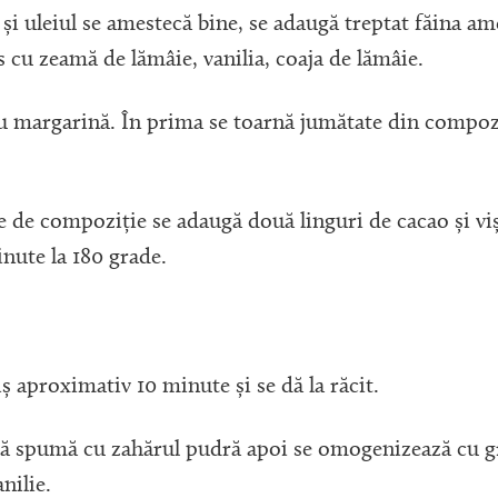
a și uleiul se amestecă bine, se adaugă treptat făina a
 cu zeamă de lămâie, vanilia, coaja de lămâie.
cu margarină. În prima se toarnă jumătate din compozi
te de compoziție se adaugă două linguri de cacao și viș
inute la 180 grade.
iș aproximativ 10 minute și se dă la răcit.
că spumă cu zahărul pudră apoi se omogenizează cu gr
nilie.