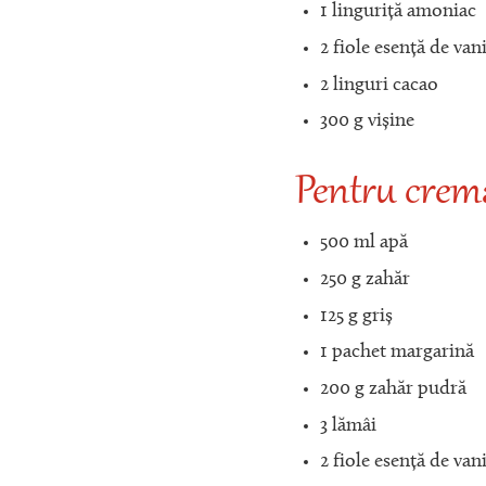
1 linguriță amoniac
2 fiole esență de vani
2 linguri cacao
300 g vișine
Pentru crem
500 ml apă
250 g zahăr
125 g griș
1 pachet margarină
200 g zahăr pudră
3 lămâi
2 fiole esență de vani