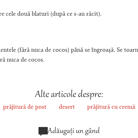
e cele două blaturi (după ce s-au răcit).
ientele (fără nuca de cocos) până se îngroașă. Se toar
ară nuca de cocos.
Alte articole despre:
prăjitură de post
desert
prăjitură cu cremă
Adăugați un gând