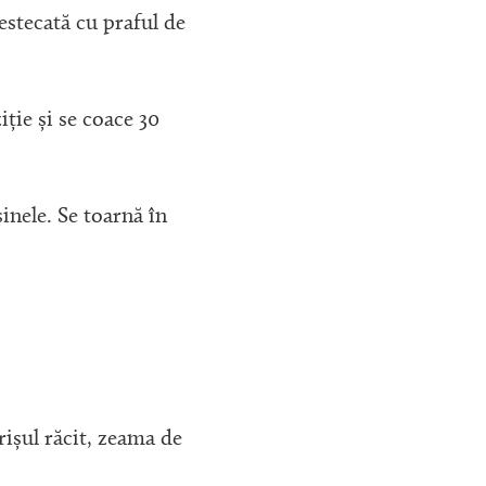
mestecată cu praful de
ție și se coace 30
inele. Se toarnă în
ișul răcit, zeama de