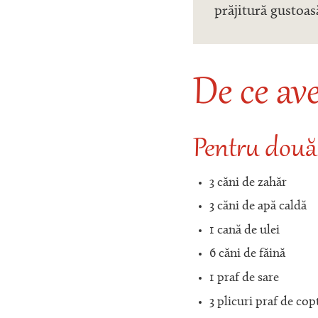
prăjitură gustoasă
De ce av
Pentru două
3 căni de zahăr
3 căni de apă caldă
1 cană de ulei
6 căni de făină
1 praf de sare
3 plicuri praf de cop