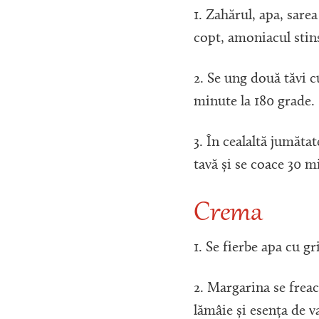
1. Zahărul, apa, sare
copt, amoniacul stins
2. Se ung două tăvi 
minute la 180 grade.
3. În cealaltă jumăta
tavă și se coace 30 m
Crema
1. Se fierbe apa cu gr
2. Margarina se frea
lămâie și esența de va