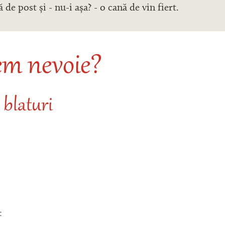
 de post și - nu-i așa? - o cană de vin fiert.
em nevoie?
 blaturi
t