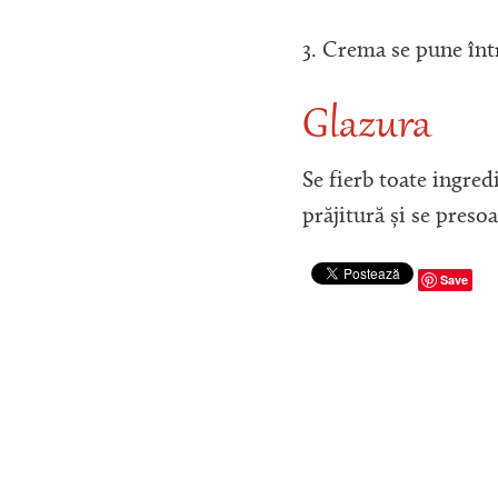
3. Crema se pune într
Glazura
Se fierb toate ingred
prăjitură și se preso
Save