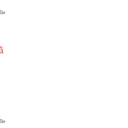
lie
ă
lie