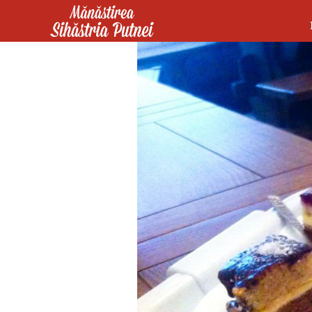
Mergi la conţinutul principal
Mănăstirea Sihăstria Putnei