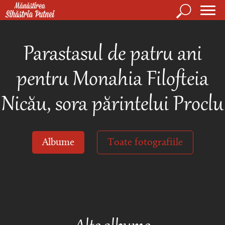
Mergi la conţinutul principal
Căutare
Form
Mănăstirea Sihăstria Putnei
de
Parastasul de patru ani
căuta
pentru Monahia Filofteia
Nicău, sora părintelui Proclu
Albume
Toate fotografiile