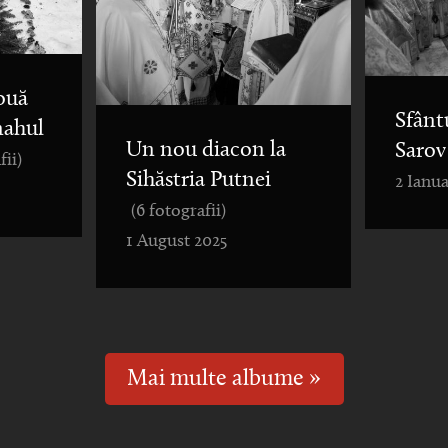
ouă
Sfânt
nahul
Un nou diacon la
Sarov
fii)
Sihăstria Putnei
2 Ianua
(6 fotografii)
1 August 2025
Mai multe albume »