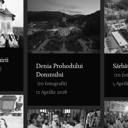
irii
Denia Prohodului
Sărbă
)
Domnului
(10 fo
(10 fotografii)
5 April
11 Aprilie 2026