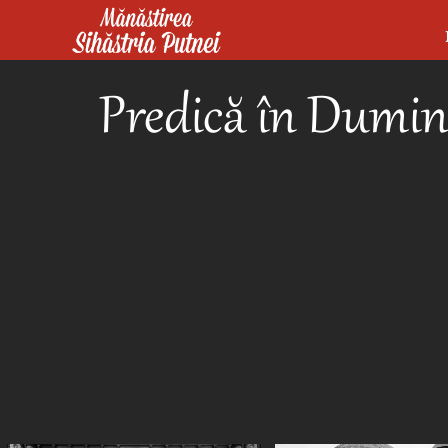
Mergi la conţinutul principal
Mănăstirea Sihăstria Putnei
Predică în Dumini