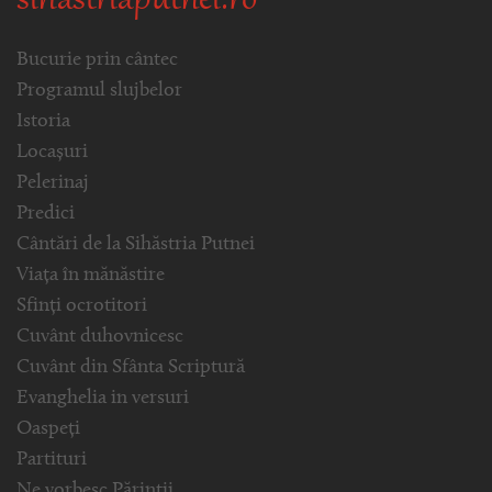
sihastriaputnei.ro
Bucurie prin cântec
Programul slujbelor
Istoria
Locașuri
Pelerinaj
Predici
Cântări de la Sihăstria Putnei
Viața în mănăstire
Sfinți ocrotitori
Cuvânt duhovnicesc
Cuvânt din Sfânta Scriptură
Evanghelia in versuri
Oaspeți
Partituri
Ne vorbesc Părinții