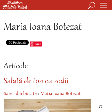
Mergi la conţinutul principal
Căutare
Form
Mănăstirea Sihăstria Putnei
de
Maria Ioana Botezat
căuta
Save
Articole
Salată de ton cu rodii
Sarea din bucate
/
Maria Ioana Botezat
O