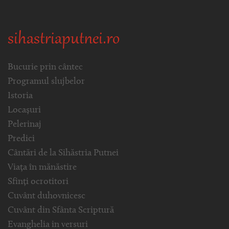
sihastriaputnei.ro
Bucurie prin cântec
Programul slujbelor
Istoria
Locașuri
Pelerinaj
Predici
Cântări de la Sihăstria Putnei
Viața în mănăstire
Sfinți ocrotitori
Cuvânt duhovnicesc
Cuvânt din Sfânta Scriptură
Evanghelia in versuri