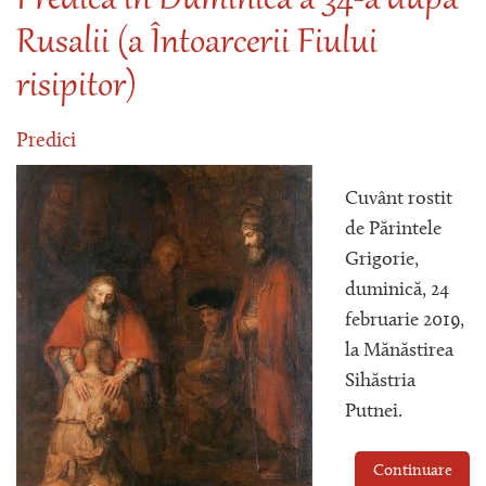
Predică în Duminica a 34-a după
Rusalii (a Întoarcerii Fiului
risipitor)
Predici
Cuvânt rostit
de Părintele
Grigorie,
duminică, 24
februarie 2019,
la Mănăstirea
Sihăstria
Putnei.
Continuare