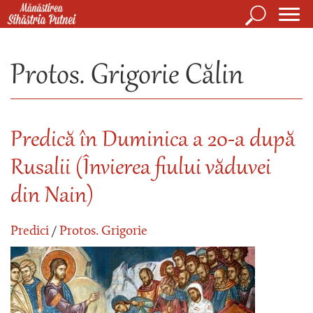
Mergi la conţinutul principal
Căutare
Form
Mănăstirea Sihăstria Putnei
de
Protos. Grigorie Călin
căuta
Predică în Duminica a 20-a după
Rusalii (Învierea fiului văduvei
din Nain)
Predici
/
Protos. Grigorie