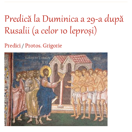
Predică la Duminica a 29-a după
Rusalii (a celor 10 leproși)
Predici
/
Protos. Grigorie