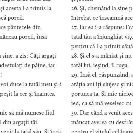
 şi acesta l-a trimis la
26. Şi, chemând la sine p
scă porcii.
întrebat ce înseamnă ace
ture pântecele din
27. Iar ea i-a răspuns: Fra
mâncau porcii, însă
tatăl tău a înjunghiat viţe
pentru că l-a primit sănă
 sine, a zis: Câţi argaţi
28. Şi el s-a mâniat şi nu
ndestulaţi de pâine, iar
tatăl lui, ieşind, îl ruga.
!
29. Însă el, răspunzând, a
oi duce la tatăl meu şi-i
atâţia ani îţi slujesc şi 
eşit la cer şi înaintea
porunca ta. Şi mie nicio
ied, ca să mă veselesc cu
nic să mă numesc fiul
30. Dar când a venit acest
 din argaţii tăi.
mâncat averea cu desfrân
venit la tatăl său. Şi încă
pentru el viţelul cel îngr