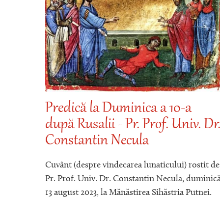
 după
Predică la Duminica a 10-a
după Rusalii - Pr. Prof. Univ. Dr
Constantin Necula
stiv)
Cuvânt (despre vindecarea lunaticului) rostit de
ecula,
Pr. Prof. Univ. Dr. Constantin Necula, duminic
13 august 2023, la Mănăstirea Sihăstria Putnei.