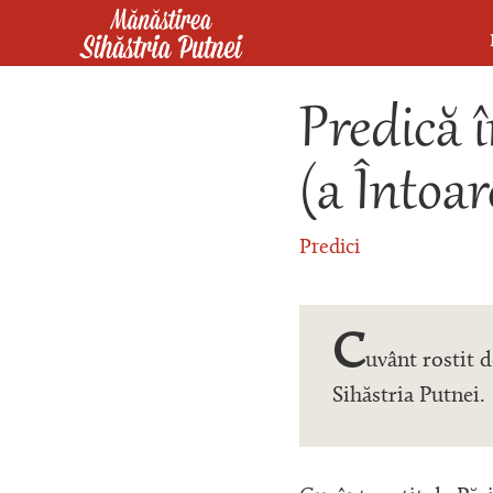
Mergi la conţinutul principal
Mănăstirea Sihăstria Putnei
Predică 
(a Întoar
Predici
C
uvânt rostit 
Sihăstria Putnei.