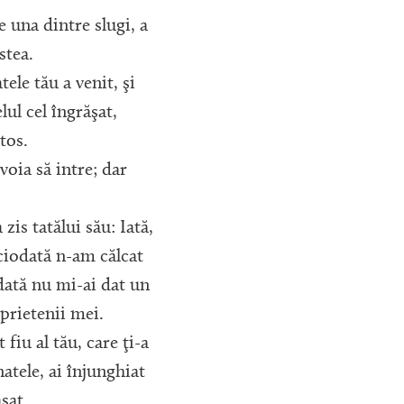
e una dintre slugi, a
stea.
tele tău a venit, şi
lul cel îngrăşat,
tos.
 voia să intre; dar
 zis tatălui său: Iată,
niciodată n-am călcat
dată nu mi-ai dat un
 prietenii mei.
 fiu al tău, care ţi-a
atele, ai înjunghiat
ăşat.