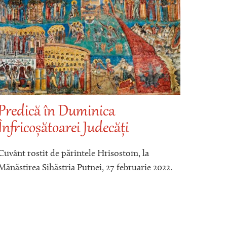
Predică în Duminica
Înfricoșătoarei Judecăți
Pred
Sfân
Cuvânt rostit de părintele Hrisostom, la
Cinc
Mănăstirea Sihăstria Putnei, 27 februarie 2022.
Cuvânt 
dumini