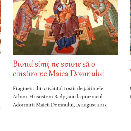
Bunul simț ne spune să o
.
cinstim pe Maica Domnului
Fragment din cuvântul rostit de părintele
Arhim. Hrisostom Rădpșanu la praznicul
Adormirii Maicii Domnului, 15 august 2015.
ă