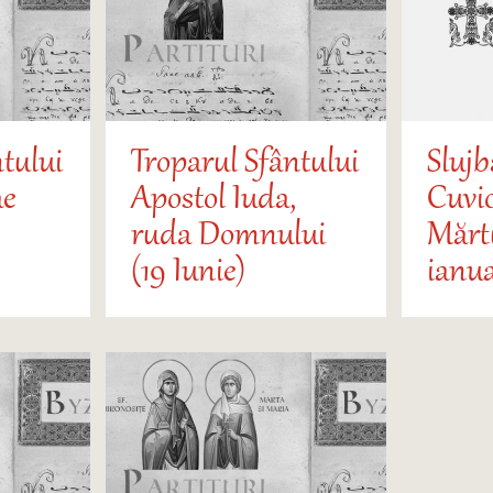
tului
Troparul Sfântului
Slujb
ae
Apostol Iuda,
Cuvi
ruda Domnului
Mărtu
(19 Iunie)
ianua