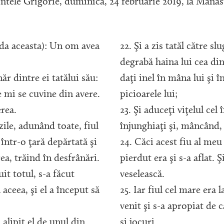
ntele Grigorie, duminică, 24 februarie 2019, la Mănăs
lda aceasta): Un om avea
22. Şi a zis tatăl către sl
degrabă haina lui cea dint
năr dintre ei tatălui său:
daţi inel în mâna lui şi 
 mi se cuvine din avere.
picioarele lui;
erea.
23. Şi aduceţi viţelul cel 
zile, adunând toate, fiul
înjunghiaţi şi, mâncând, 
 într-o ţară depărtată şi
24. Căci acest fiu al meu 
rea, trăind în desfrânări.
pierdut era şi s-a aflat. 
uit totul, s-a făcut
veselească.
aceea, şi el a început să
25. Iar fiul cel mare era l
venit şi s-a apropiat de c
 alipit el de unul din
şi jocuri.