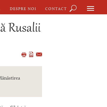
Căutare
I
DESPRE NOI
CONTACT
Formula
de
ă Rusalii
căutare
 Mănăstirea