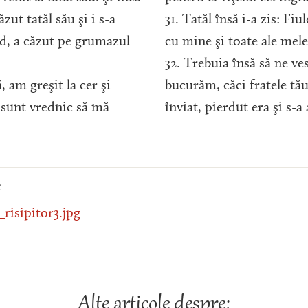
ăzut tatăl său şi i s-a
31. Tatăl însă i-a zis: Fiu
nd, a căzut pe grumazul
cu mine şi toate ale mele 
32. Trebuia însă să ne ve
ă, am greşit la cer şi
bucurăm, căci fratele tău
 sunt vrednic să mă
înviat, pierdut era şi s-a 
e
_risipitor3.jpg
Alte articole despre: