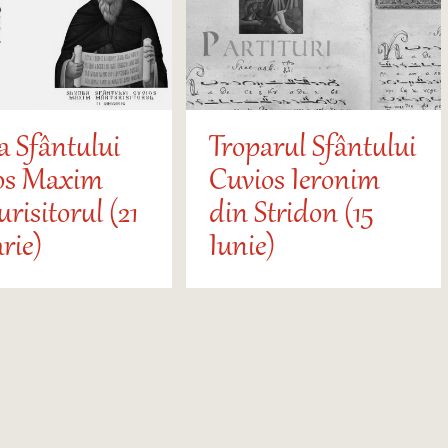
a Sfântului
Troparul Sfântului
os Maxim
Cuvios Ieronim
risitorul (21
din Stridon (15
rie)
Iunie)