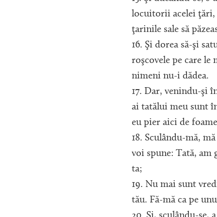
locuitorii acelei ţări,
ţarinile sale să păzea
16. Şi dorea să-şi sa
roşcovele pe care le 
nimeni nu-i dădea.
17. Dar, venindu-şi în
ai tatălui meu sunt î
eu pier aici de foame
18. Sculându-mă, mă v
voi spune: Tată, am gr
ta;
19. Nu mai sunt vred
tău. Fă-mă ca pe unul
20. Şi, sculându-se, a 