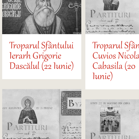
Troparul Sfântului
Troparul Sfân
Ierarh Grigorie
Cuvios Nicol
Dascălul (22 Iunie)
Cabasila (20
Iunie)