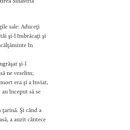
tirea Sihăstria
ugile sale: Aduceţi
âi şi-l îmbrăcaţi şi
încălţăminte în
îngrăşat şi-l
să ne veselim;
mort era şi a înviat,
Şi au început să se
a ţarină. Şi când a
asă, a auzit cântece