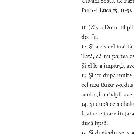
Cuvânt rostit de Pări
Putnei.
Luca 15, 11-32
11. (Zis-a Domnul pi
doi fii.
12. Şi a zis cel mai tâ
Tată, dă-mi partea ce
Şi el le-a împărţit av
13. Şi nu după multe 
cel mai tânăr s-a dus
acolo şi-a risipit ave
14. Şi după ce a chelt
foamete mare în ţara 
ducă lipsă.
15. Şi ducându-se, s-a