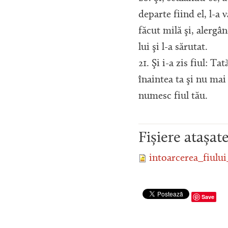
departe fiind el, l-a v
făcut milă şi, alergâ
lui şi l-a sărutat.
21. Şi i-a zis fiul: Tat
înaintea ta şi nu mai
numesc fiul tău.
Fișiere atașat
intoarcerea_fiului
Save