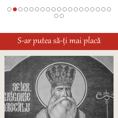
S-ar putea să-ți mai placă