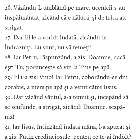
26. Văzându-L umblând pe mare, ucenicii s-au
înspăimântat, zicând că e nălucă, şi de frică au
strigat.
27. Dar El le-a vorbit îndată, zicându-le:
Îndrăzniţi, Eu sunt; nu vă temeţi!
28. Iar Petru, răspunzând, a zis: Doamne, dacă
eşti Tu, porunceşte să vin la Tine pe apă.
29. El i-a zis: Vino! Iar Petru, coborându-se din
corabie, a mers pe apă şi a venit către Iisus.
30. Dar văzând vântul, s-a temut şi, începând să
se scufunde, a strigat, zicând: Doamne, scapă-
mă!
31. Iar Iisus, întinzând îndată mâna, l-a apucat şi
a zis: Puţin credinciosule, pentru ce te-ai îndoit?