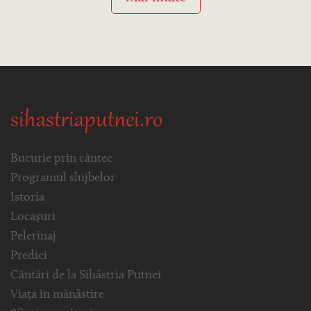
sihastriaputnei.ro
Bucurie prin cântec
Programul slujbelor
Istoria
Locașuri
Pelerinaj
Predici
Cântări de la Sihăstria Putnei
Viața în mănăstire