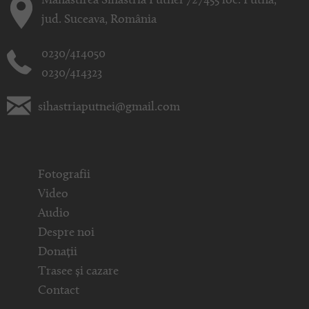
Mănăstirea Sihăstria Putnei 727455 loc. Putna,
jud. Suceava, România
0230/414050
0230/414323
sihastriaputnei@gmail.com
Fotografii
Video
Audio
Despre noi
Donații
Trasee și cazare
Contact