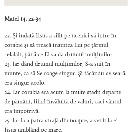
Matei 14, 22-34
22. Şi îndată Iisus a silit pe ucenici să intre în
corabie şi să treacă înaintea Lui pe ţărmul
celălalt, până ce El va da drumul mulţimilor.
23. Iar dând drumul mulţimilor, S-a suit în
munte, ca să Se roage singur. Şi făcându-se seară,
era singur acolo.
24. Iar corabia era acum la multe stadii departe
de pământ, fiind învăluită de valuri, căci vântul
era împotrivă.
25. Iar la a patra strajă din noapte, a venit la ei
Iisus umblând pe mare.