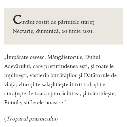
C
uvânt rostit de părintele stareț
Nectarie, duminică, 20 iunie 2021.
„Împărate ceresc, Mângâietorule, Duhul
Adevărului, care pretutindenea eşti, şi toate le-
mplineşti, vistieria bunătăţilor şi Dătătorule de
viaţă, vino şi te salaşluieşte întru noi, şi ne
curăţeşte de toată spurcăciunea, şi mântuieşte,
Bunule, sufletele noastre.”
(
Troparul praznicului
)