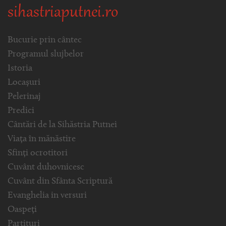
sihastriaputnei.ro
Bucurie prin cântec
Programul slujbelor
Istoria
Locașuri
Pelerinaj
Predici
Cântări de la Sihăstria Putnei
Viața în mănăstire
Sfinți ocrotitori
Cuvânt duhovnicesc
Cuvânt din Sfânta Scriptură
Evanghelia in versuri
Oaspeți
Partituri