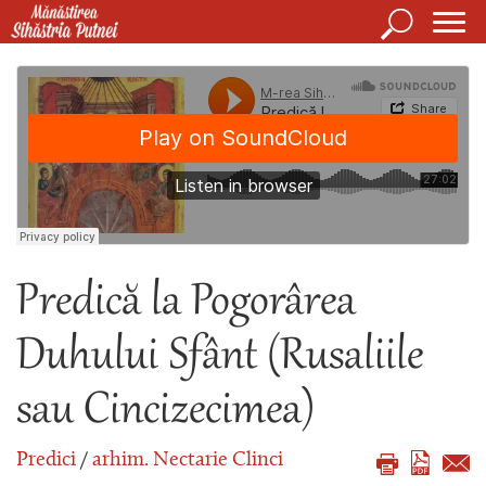
Mergi la conţinutul principal
Căutare
Form
Mănăstirea Sihăstria Putnei
de
căuta
Predică la Pogorârea
Duhului Sfânt (Rusaliile
sau Cincizecimea)
Predici
/
arhim. Nectarie Clinci