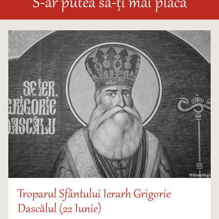
S-ar putea să-ți mai placă
Troparul Sfântului Ierarh Grigorie
Dascălul (22 Iunie)