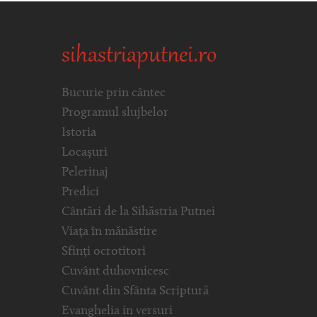
sihastriaputnei.ro
Bucurie prin cântec
Programul slujbelor
Istoria
Locașuri
Pelerinaj
Predici
Cântări de la Sihăstria Putnei
Viața în mănăstire
Sfinți ocrotitori
Cuvânt duhovnicesc
Cuvânt din Sfânta Scriptură
Evanghelia in versuri