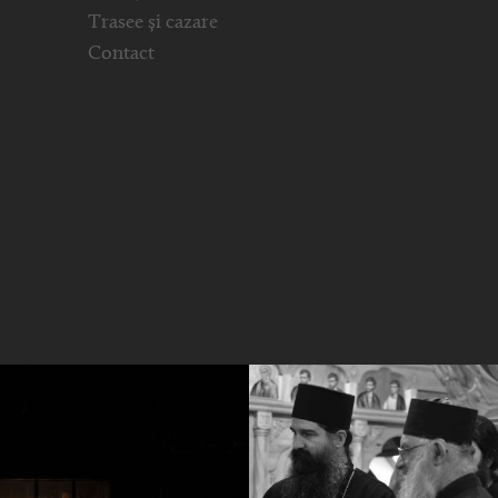
Trasee și cazare
Contact