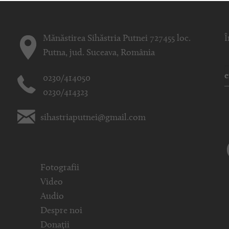
Mănăstirea Sihăstria Putnei 727455 loc.
Î
Putna, jud. Suceava, România
0230/414050
0230/414323
sihastriaputnei@gmail.com
Fotografii
Video
Audio
Despre noi
Donații