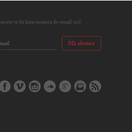
nscrie-te în lista noastră de email-uri!
Mă abonez