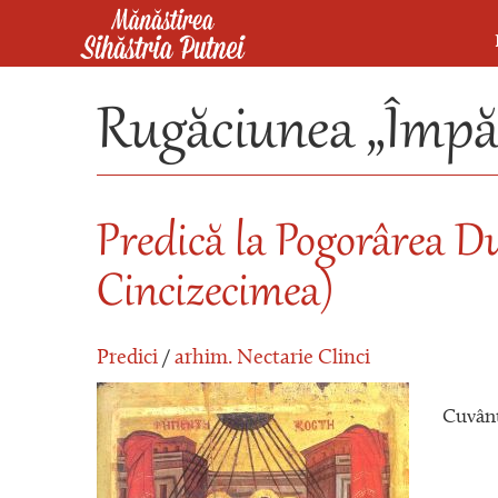
Mergi la conţinutul principal
Mănăstirea Sihăstria Putnei
Rugăciunea „Împă
Predică la Pogorârea Du
Cincizecimea)
Predici
/
arhim. Nectarie Clinci
Cuvânt