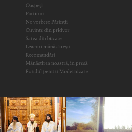
Oaspeți
Partituri
Ne vorbesc Părinții
Cuvinte din pridvor
Sarea din bucate
Leacuri mănăstirești
Recomandări
Mănăstirea noastră, în presă
Fondul pentru Modernizare