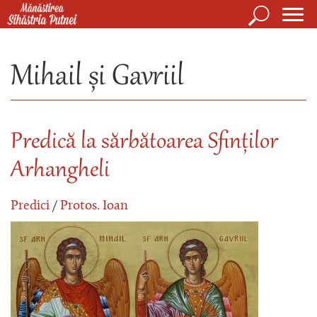
Mergi la conţinutul principal
Căutare
Form
Mănăstirea Sihăstria Putnei
de
Mihail și Gavriil
căuta
Predică la sărbătoarea Sfinților
Arhangheli
Predici
/
Protos. Ioan