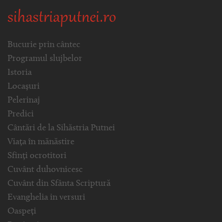
sihastriaputnei.ro
Bucurie prin cântec
Programul slujbelor
Istoria
Locașuri
Pelerinaj
Predici
Cântări de la Sihăstria Putnei
Viața în mănăstire
Sfinți ocrotitori
Cuvânt duhovnicesc
Cuvânt din Sfânta Scriptură
Evanghelia in versuri
Oaspeți