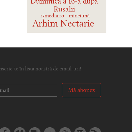
Duminica a 16-a după
Rusalii
r3media.ro
minciună
Arhim Nectarie
nscrie-te în lista noastră de email-uri!
Mă abonez