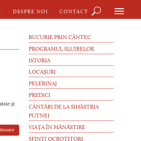
Căutare
I
DESPRE NOI
CONTACT
Formula
de
BUCURIE PRIN CÂNTEC
căutare
PROGRAMUL SLUJBELOR
ISTORIA
LOCAȘURI
PELERINAJ
PREDICI
isie și
CÂNTĂRI DE LA SIHĂSTRIA
PUTNEI
VIAȚA ÎN MĂNĂSTIRE
tinuare
SFINȚI OCROTITORI