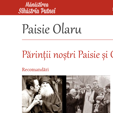
Mergi la conţinutul principal
Mănăstirea Sihăstria Putnei
Paisie Olaru
Părinții noștri Paisie și
Recomandări