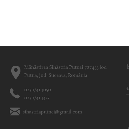
Mănăstirea Sihăstria Putnei 727455 loc.
Î
Putna, jud. Suceava, România
0230/414050
0230/414323
sihastriaputnei@gmail.com