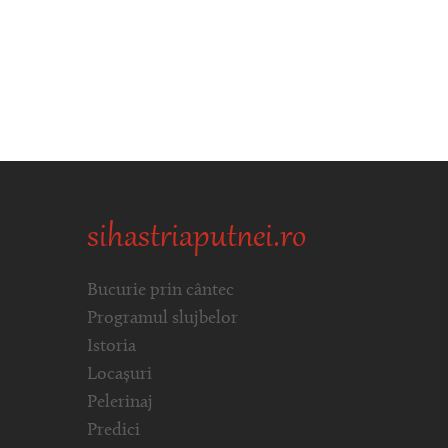
sihastriaputnei.ro
Bucurie prin cântec
Programul slujbelor
Istoria
Locașuri
Pelerinaj
Predici