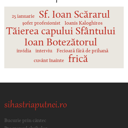
Sf. Ioan Scărarul
25 ianuarie
șofer profesionist
Ioanis Kaloghiros
Tăierea capului Sfântului
Ioan Botezătorul
invidia
interviu
Fecioară fără de prihană
frică
cuvânt înainte
sihastriaputnei.ro
Bucurie prin cântec