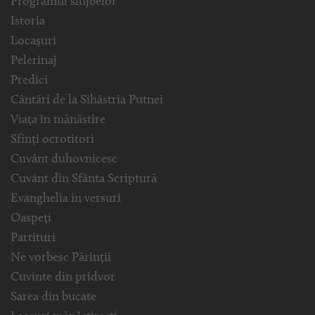
Programul slujbelor
Istoria
Locașuri
Pelerinaj
Predici
Cântări de la Sihăstria Putnei
Viața în mănăstire
Sfinți ocrotitori
Cuvânt duhovnicesc
Cuvânt din Sfânta Scriptură
Evanghelia in versuri
Oaspeți
Partituri
Ne vorbesc Părinții
Cuvinte din pridvor
Sarea din bucate