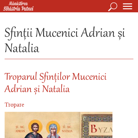
Mergi la conţinutul principal
Căutare
Form
Mănăstirea Sihăstria Putnei
de
Sfinții Mucenici Adrian și
căuta
Natalia
Troparul Sfinților Mucenici
Adrian și Natalia
Tropare