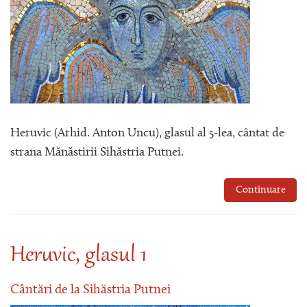
Heruvic (Arhid. Anton Uncu), glasul al 5-lea, cântat de
strana Mănăstirii Sihăstria Putnei.
Continuare
Heruvic, glasul 1
Cântări de la Sihăstria Putnei