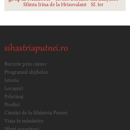
Sfânta Irina de la Hrisovalant
Sf. Ier
sihastriaputnei.ro
Bucurie prin cântec
Programul slujbelor
Istoria
Locașuri
Pelerinaj
Predici
Cântări de la Sihăstria Putnei
Viața în mănăstire
Sfinți ocrotitori