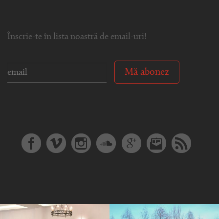
Înscrie-te în lista noastră de email-uri!
Mă abonez