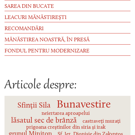
SAREA DIN BUCATE
LEACURI MĂNĂSTIREȘTI
RECOMANDĂRI
MĂNĂSTIREA NOASTRĂ, ÎN PRESĂ
FONDUL PENTRU MODERNIZARE
Articole despre:
Bunavestire
Sfinții Sila
neiertarea aproapelui
lăsatul sec de brânză
castraveți murați
prigoana creștinilor din siria și irak
grupul Miniton
Sf. Ier. Dionisie din Zakyntos