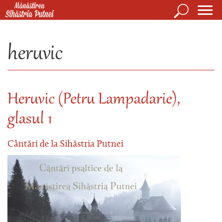
Mergi la conţinutul principal
Căutare
Form
Mănăstirea Sihăstria Putnei
de
heruvic
căuta
Heruvic (Petru Lampadarie),
glasul 1
Cântări de la Sihăstria Putnei