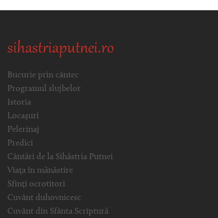
sihastriaputnei.ro
Bucurie prin cântec
Programul slujbelor
Istoria
Locașuri
Pelerinaj
Predici
Cântări de la Sihăstria Putnei
Viața în mănăstire
Sfinți ocrotitori
Cuvânt duhovnicesc
Cuvânt din Sfânta Scriptură