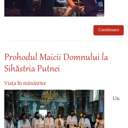
Continuare
Prohodul Maicii Domnului la
Sihăstria Putnei
Viața în mănăstire
Un