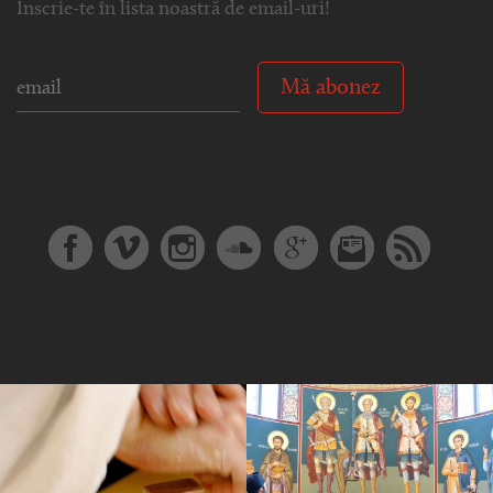
Înscrie-te în lista noastră de email-uri!
Mă abonez