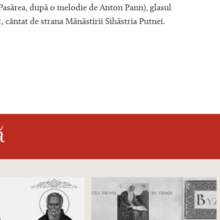
Pasărea, după o melodie de Anton Pann), glasul
Binecuv
1, cântat de strana Mănăstirii Sihăstria Putnei.
Vatoped
Mănăsti
ă