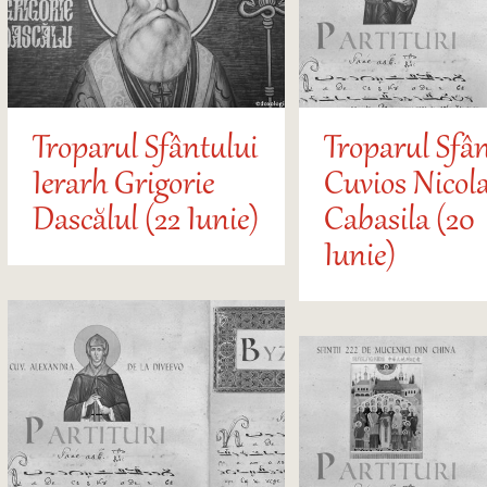
Troparul Sfântului
Troparul Sfân
Ierarh Grigorie
Cuvios Nicol
Dascălul (22 Iunie)
Cabasila (20
Iunie)