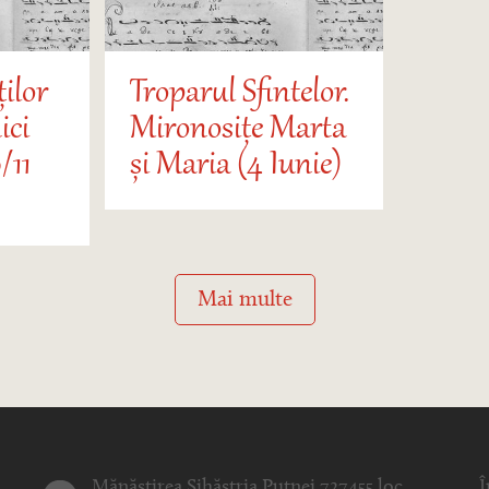
ților
Troparul Sfintelor.
ici
Mironosițe Marta
/11
și Maria (4 Iunie)
Mai multe
Mănăstirea Sihăstria Putnei 727455 loc.
Î