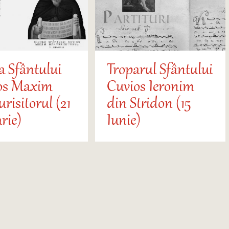
a Sfântului
Troparul Sfântului
os Maxim
Cuvios Ieronim
risitorul (21
din Stridon (15
rie)
Iunie)