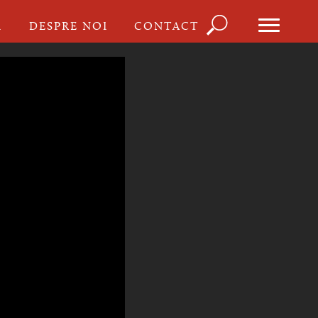
Căutare
I
DESPRE NOI
CONTACT
Formula
de
căutare