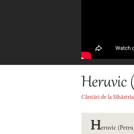
Heruvic 
Cântări de la Sihăstri
H
eruvic (Petru