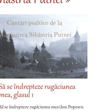
hăstria Putnei »
Să se îndrepteze rugăciunea
Bine
mea, glasul 1
Theo
5-le
Să se îndrepteze rugăciunea mea
(Ion Popescu