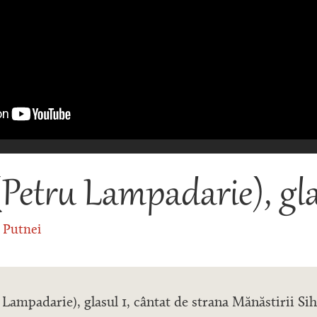
(Petru Lampadarie), gla
a Putnei
 Lampadarie), glasul 1, cântat de strana Mănăstirii Sih