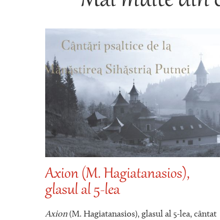
Mai multe din 
Axion (M. Hagiatanasios),
lea
glasul al 5-lea
sul al
Axion
(M. Hagiatanasios), glasul al 5-lea, cântat