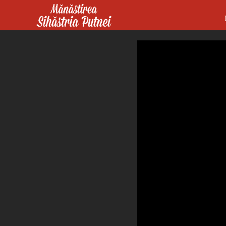
Mergi la conţinutul principal
Mănăstirea Sihăstria Putnei