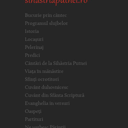
sihastriaputnei.ro
Bucurie prin cântec
Programul slujbelor
Istoria
Locașuri
Pelerinaj
Predici
Cântări de la Sihăstria Putnei
Viața în mănăstire
Sfinți ocrotitori
Cuvânt duhovnicesc
Cuvânt din Sfânta Scriptură
Evanghelia in versuri
Oaspeți
Partituri
Ne vorbesc Părinții