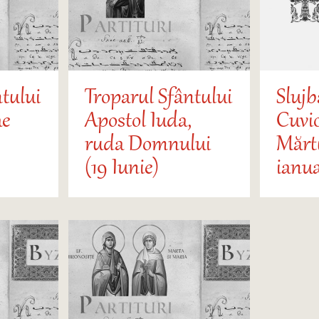
tului
Troparul Sfântului
Slujb
ae
Apostol Iuda,
Cuvi
ruda Domnului
Mărtu
(19 Iunie)
ianua