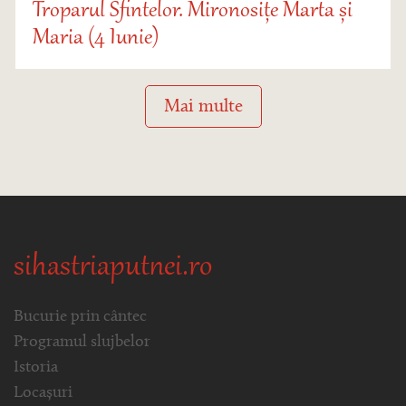
Troparul Sfintelor. Mironosițe Marta și
Maria (4 Iunie)
Mai multe
sihastriaputnei.ro
Bucurie prin cântec
Programul slujbelor
Istoria
Locașuri