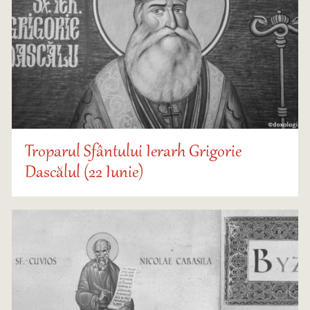
Troparul Sfântului Ierarh Grigorie
Dascălul (22 Iunie)