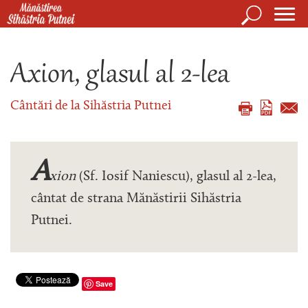
Mergi la conţinutul principal
Căutare
Form
Mănăstirea Sihăstria Putnei
de
Axion, glasul al 2-lea
căuta
Cântări de la Sihăstria Putnei
A
xion
(Sf. Iosif Naniescu), glasul al 2-lea,
cântat de strana Mănăstirii Sihăstria
Putnei.
Save