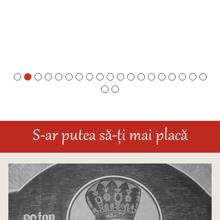
S-ar putea să-ți mai placă