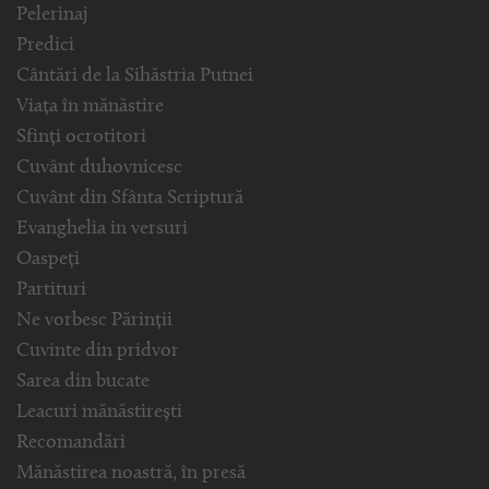
Pelerinaj
Predici
Cântări de la Sihăstria Putnei
Viața în mănăstire
Sfinți ocrotitori
Cuvânt duhovnicesc
Cuvânt din Sfânta Scriptură
Evanghelia in versuri
Oaspeți
Partituri
Ne vorbesc Părinții
Cuvinte din pridvor
Sarea din bucate
Leacuri mănăstirești
Recomandări
Mănăstirea noastră, în presă