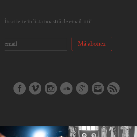
Înscrie-te în lista noastră de email-uri!
Mă abonez