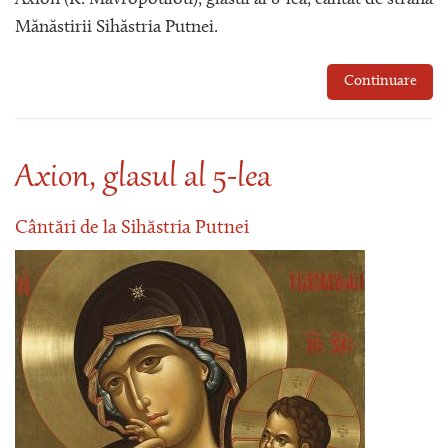
Mănăstirii Sihăstria Putnei.
Continuare
Axion, glasul al 5-lea
Cântări de la Sihăstria Putnei