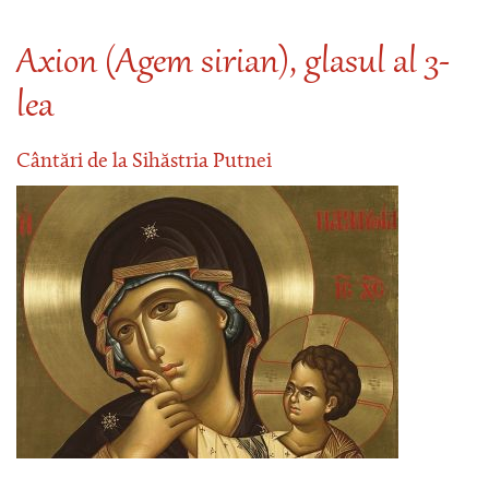
Axion (Agem sirian), glasul al 3-
lea
Cântări de la Sihăstria Putnei