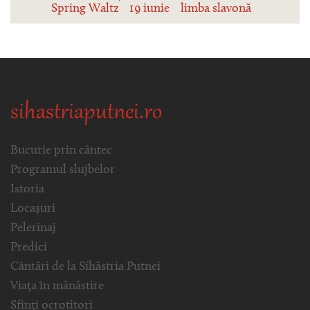
Spring Waltz
19 iunie
limba slavonă
sihastriaputnei.ro
Bucurie prin cântec
Programul slujbelor
Istoria
Locașuri
Pelerinaj
Predici
Cântări de la Sihăstria Putnei
Viața în mănăstire
Sfinți ocrotitori