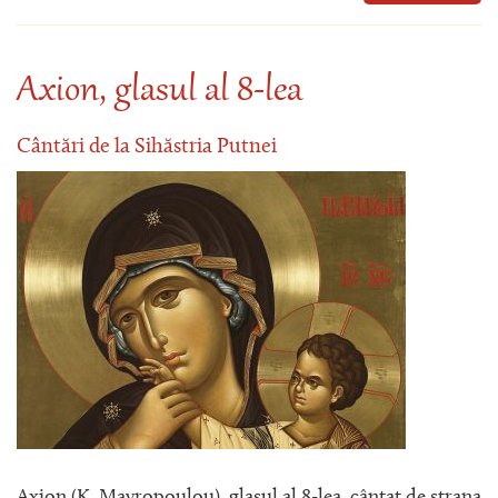
Axion, glasul al 8-lea
Cântări de la Sihăstria Putnei
Axion (K. Mavropoulou), glasul al 8-lea, cântat de strana