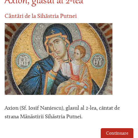
Axion, glasul al 2-lea
Cântări de la Sihăstria Putnei
Axion (Sf. Iosif Naniescu), glasul al 2-lea, cântat de
strana Mănăstirii Sihăstria Putnei.
Continuare