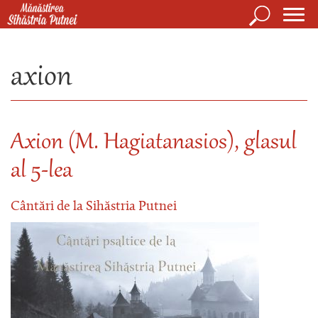
Mergi la conţinutul principal
Căutare
Form
Mănăstirea Sihăstria Putnei
de
axion
căuta
Axion (M. Hagiatanasios), glasul
al 5-lea
Cântări de la Sihăstria Putnei