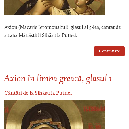
Axion (Macarie Ieromonahul), glasul al 5-lea, cântat de
strana Mănăstirii Sihăstria Putnei.
Continuare
Axion în limba greacă, glasul 1
Cântări de la Sihăstria Putnei