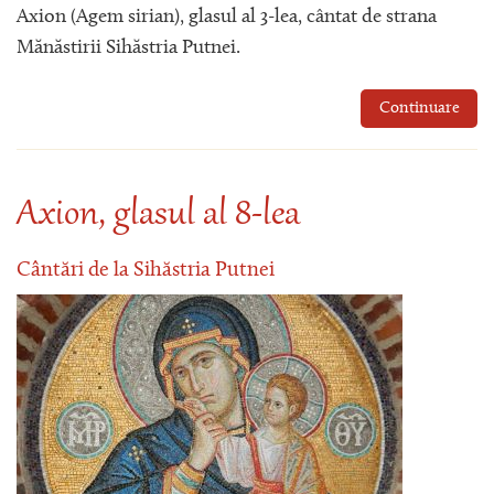
Axion (Agem sirian), glasul al 3-lea, cântat de strana
Mănăstirii Sihăstria Putnei.
Continuare
Axion, glasul al 8-lea
Cântări de la Sihăstria Putnei