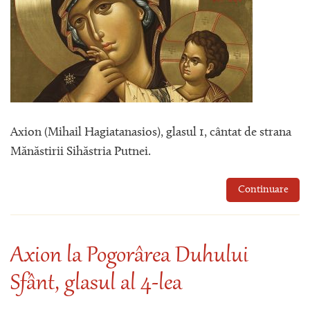
Axion (Mihail Hagiatanasios), glasul 1, cântat de strana
Mănăstirii Sihăstria Putnei.
Continuare
Axion la Pogorârea Duhului
Sfânt, glasul al 4-lea