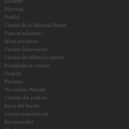
Locașuri
Pelerinaj
Predici
Cântări de la Sihăstria Putnei
Viața în mănăstire
Sfinți ocrotitori
Cuvânt duhovnicesc
Cuvânt din Sfânta Scriptură
Evanghelia in versuri
Oaspeți
Partituri
Ne vorbesc Părinții
Cuvinte din pridvor
Sarea din bucate
Leacuri mănăstirești
Recomandări