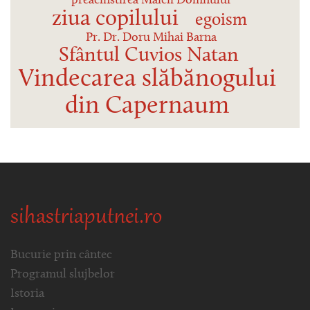
preacinstirea Maicii Domnului
ziua copilului
egoism
Pr. Dr. Doru Mihai Barna
Sfântul Cuvios Natan
Vindecarea slăbănogului
din Capernaum
sihastriaputnei.ro
Bucurie prin cântec
Programul slujbelor
Istoria