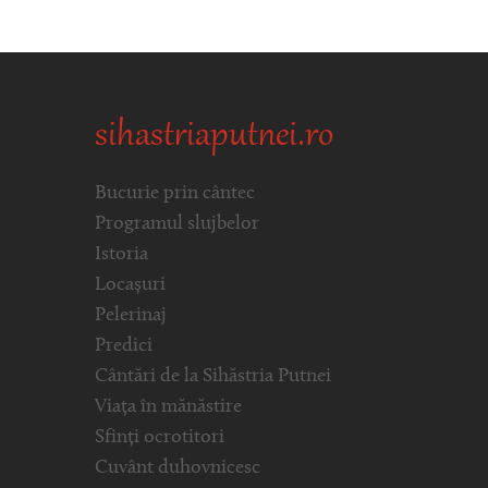
sihastriaputnei.ro
Bucurie prin cântec
Programul slujbelor
Istoria
Locașuri
Pelerinaj
Predici
Cântări de la Sihăstria Putnei
Viața în mănăstire
Sfinți ocrotitori
Cuvânt duhovnicesc