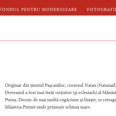
FONDUL PENTRU MODERNIZARE
FOTOGRAFI
Originar din ținutul Pașcanilor, cuviosul Natan (Natanail
Dreteanul a fost mai întâi viețuitor (şi eclesiarh) al Mănăst
Putna. Dornic de mai multă rugăciune și liniște, se retrage
Sihăstria Putnei unde primește schima mare.