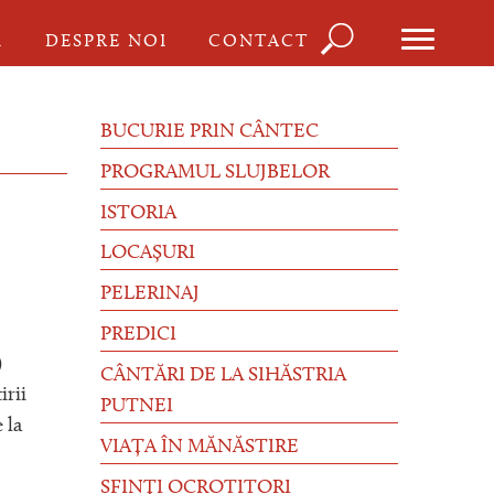
Căutare
I
DESPRE NOI
CONTACT
Formula
de
BUCURIE PRIN CÂNTEC
căutare
PROGRAMUL SLUJBELOR
ISTORIA
LOCAȘURI
PELERINAJ
PREDICI
)
CÂNTĂRI DE LA SIHĂSTRIA
irii
PUTNEI
 la
VIAȚA ÎN MĂNĂSTIRE
SFINȚI OCROTITORI