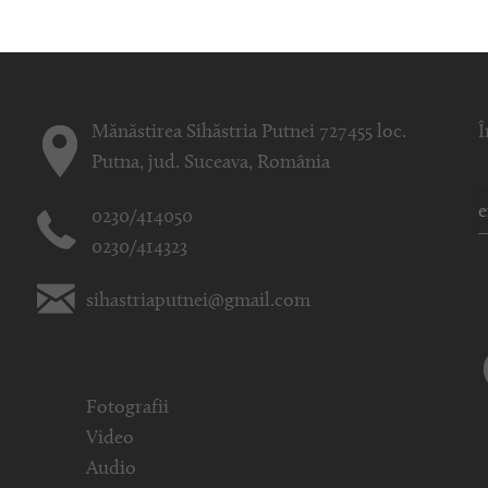
Mănăstirea Sihăstria Putnei 727455 loc.
Î
Putna, jud. Suceava, România
0230/414050
0230/414323
sihastriaputnei@gmail.com
Fotografii
Video
Audio