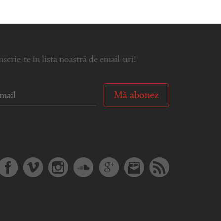
nscrie-te în lista noastră de email-uri!
Mă abonez