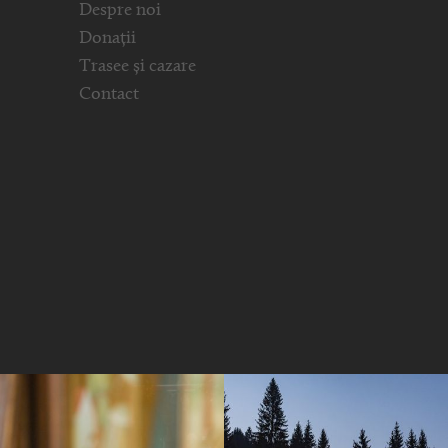
Despre noi
Donații
Trasee și cazare
Contact