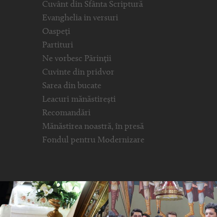
Cuvânt din Sfânta Scriptură
Evanghelia in versuri
Oaspeți
Partituri
Ne vorbesc Părinții
Cuvinte din pridvor
Sarea din bucate
Leacuri mănăstirești
Recomandări
Mănăstirea noastră, în presă
Fondul pentru Modernizare