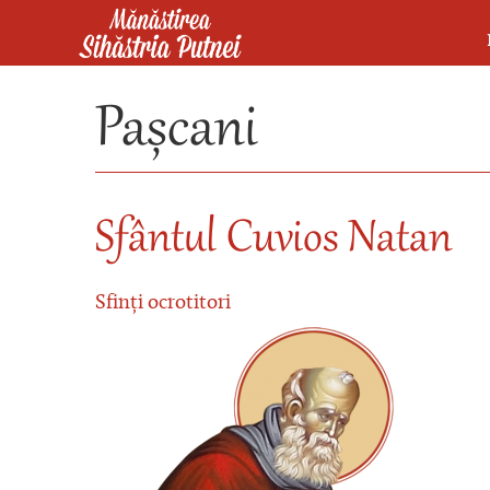
Mergi la conţinutul principal
Mănăstirea Sihăstria Putnei
Pașcani
Sfântul Cuvios Natan
Sfinți ocrotitori