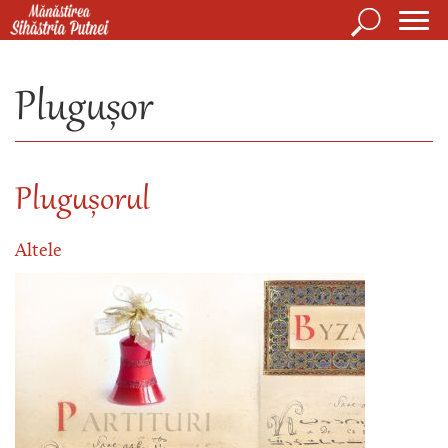
Mergi la conţinutul principal
Căutare
Form
Mănăstirea Sihăstria Putnei
de
Plugușor
căuta
Plugușorul
Altele