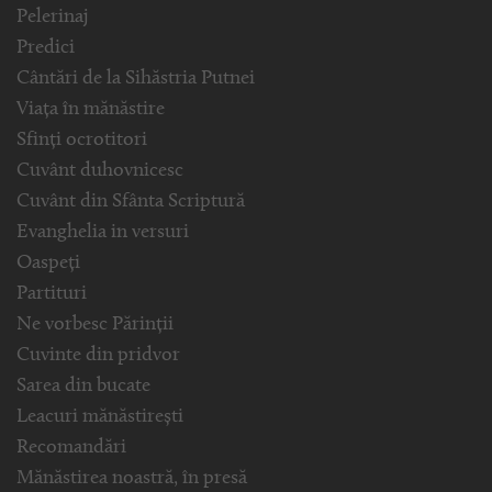
Pelerinaj
Predici
Cântări de la Sihăstria Putnei
Viața în mănăstire
Sfinți ocrotitori
Cuvânt duhovnicesc
Cuvânt din Sfânta Scriptură
Evanghelia in versuri
Oaspeți
Partituri
Ne vorbesc Părinții
Cuvinte din pridvor
Sarea din bucate
Leacuri mănăstirești
Recomandări
Mănăstirea noastră, în presă