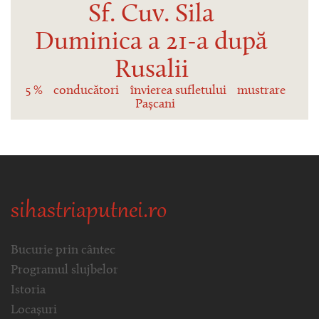
Sf. Cuv. Sila
Duminica a 21-a după
Rusalii
5 %
conducători
învierea sufletului
mustrare
Pașcani
sihastriaputnei.ro
Bucurie prin cântec
Programul slujbelor
Istoria
Locașuri