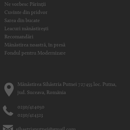
Ne vorbesc Părinții
Cuvinte din pridvor
Sarea din bucate
Leacuri mănăstirești
Recomandări
Mănăstirea noastră, în presă
Fondul pentru Modernizare
Mănăstirea Sihăstria Putnei 727455 loc. Putna,
jud. Suceava, România
0230/414050
0230/414323
sihastriaputnei@gmail.com