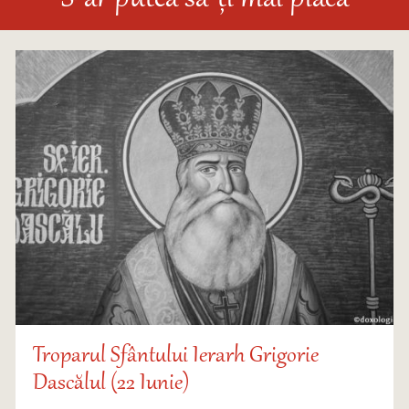
S-ar putea să-ți mai placă
Troparul Sfântului Ierarh Grigorie
Dascălul (22 Iunie)