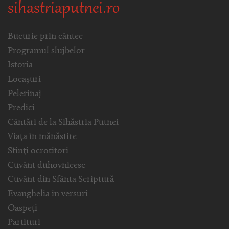
sihastriaputnei.ro
Bucurie prin cântec
Programul slujbelor
Istoria
Locașuri
Pelerinaj
Predici
Cântări de la Sihăstria Putnei
Viața în mănăstire
Sfinți ocrotitori
Cuvânt duhovnicesc
Cuvânt din Sfânta Scriptură
Evanghelia in versuri
Oaspeți
Partituri