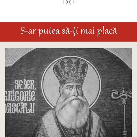
S-ar putea să-ți mai placă