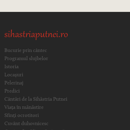
sihastriaputnei.ro
Bucurie prin cântec
Programul slujbelor
Istoria
Locașuri
Pelerinaj
Predici
Cântări de la Sihăstria Putnei
Viața în mănăstire
Sfinți ocrotitori
Cuvânt duhovnicesc