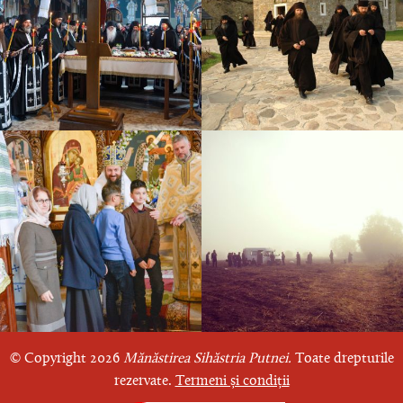
© Copyright 2026
Mănăstirea Sihăstria Putnei.
Toate drepturile
rezervate.
Termeni și condiții