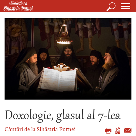
Mergi la conţinutul principal
Căutare
Form
Mănăstirea Sihăstria Putnei
de
căuta
Doxologie, glasul al 7-lea
Cântări de la Sihăstria Putnei