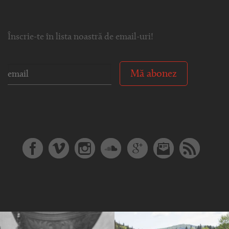
Înscrie-te în lista noastră de email-uri!
Mă abonez