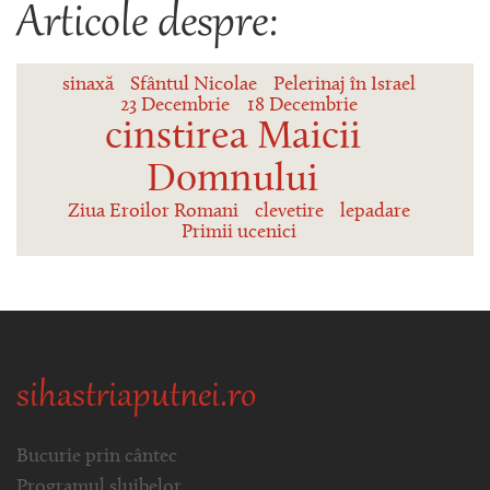
Articole despre:
sinaxă
Sfântul Nicolae
Pelerinaj în Israel
23 Decembrie
18 Decembrie
cinstirea Maicii
Domnului
Ziua Eroilor Romani
clevetire
lepadare
Primii ucenici
sihastriaputnei.ro
Bucurie prin cântec
Programul slujbelor