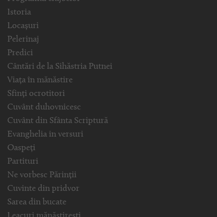
Istoria
Locașuri
Pelerinaj
Predici
Cântări de la Sihăstria Putnei
Viața în mănăstire
Sfinți ocrotitori
Cuvânt duhovnicesc
Cuvânt din Sfânta Scriptură
Evanghelia in versuri
Oaspeți
Partituri
Ne vorbesc Părinții
Cuvinte din pridvor
Sarea din bucate
Leacuri mănăstirești