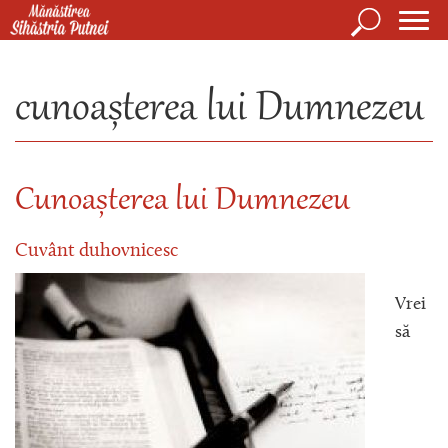
Mergi la conţinutul principal
Căutare
Form
Mănăstirea Sihăstria Putnei
de
cunoașterea lui Dumnezeu
căuta
Cunoașterea lui Dumnezeu
Cuvânt duhovnicesc
Vrei
să