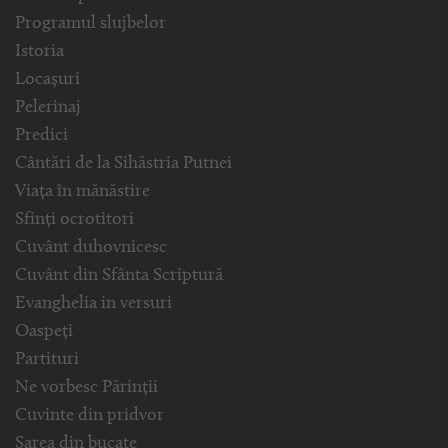
Programul slujbelor
Istoria
Locașuri
Pelerinaj
Predici
Cântări de la Sihăstria Putnei
Viața în mănăstire
Sfinți ocrotitori
Cuvânt duhovnicesc
Cuvânt din Sfânta Scriptură
Evanghelia in versuri
Oaspeți
Partituri
Ne vorbesc Părinții
Cuvinte din pridvor
Sarea din bucate