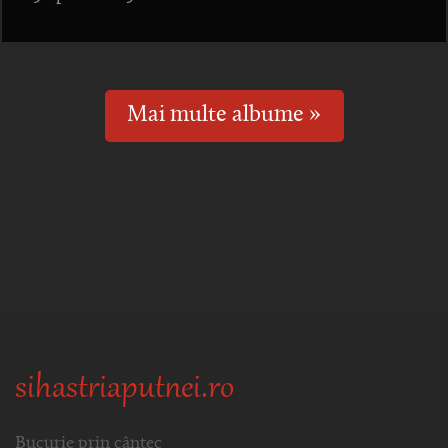
Mai multe albume »
sihastriaputnei.ro
Bucurie prin cântec