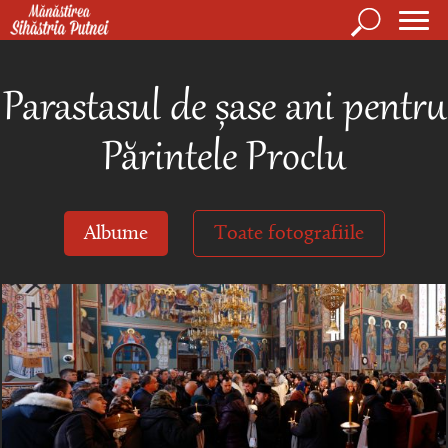
Mergi la conţinutul principal
Căutare
Form
Mănăstirea Sihăstria Putnei
de
Parastasul de șase ani pentru
căuta
Părintele Proclu
Albume
Toate fotografiile