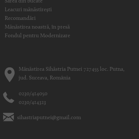
Sarea din bucate
Leacuri mănăstirești
Recomandări
Mănăstirea noastră, în presă
Fondul pentru Modernizare
Mănăstirea Sihăstria Putnei 727455 loc. Putna,
jud. Suceava, România
0230/414050
0230/414323
sihastriaputnei@gmail.com