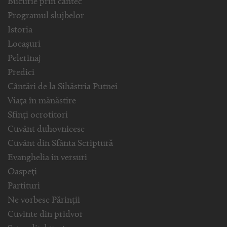
Bucurie prin cântec
Programul slujbelor
Istoria
Locașuri
Pelerinaj
Predici
Cântări de la Sihăstria Putnei
Viața în mănăstire
Sfinți ocrotitori
Cuvânt duhovnicesc
Cuvânt din Sfânta Scriptură
Evanghelia in versuri
Oaspeți
Partituri
Ne vorbesc Părinții
Cuvinte din pridvor