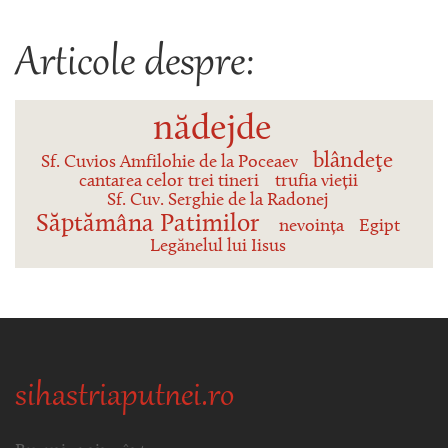
Articole despre:
nădejde
blândeţe
Sf. Cuvios Amfilohie de la Poceaev
cantarea celor trei tineri
trufia vieții
Sf. Cuv. Serghie de la Radonej
Săptămâna Patimilor
nevoința
Egipt
Legănelul lui Iisus
sihastriaputnei.ro