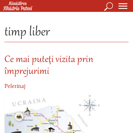
Mergi la conţinutul principal
Căutare
Form
Mănăstirea Sihăstria Putnei
de
timp liber
căuta
Ce mai puteţi vizita prin
împrejurimi
Pelerinaj