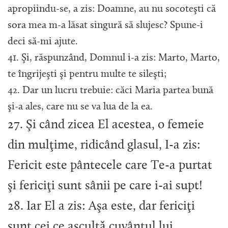
apropiindu-se, a zis: Doamne, au nu socoteşti că
sora mea m-a lăsat singură să slujesc? Spune-i
deci să-mi ajute.
41. Şi, răspunzând, Domnul i-a zis: Marto, Marto,
te îngrijeşti şi pentru multe te sileşti;
42. Dar un lucru trebuie: căci Maria partea bună
şi-a ales, care nu se va lua de la ea.
27. Şi când zicea El acestea, o femeie
din mulţime, ridicând glasul, I-a zis:
Fericit este pântecele care Te-a purtat
şi fericiţi sunt sânii pe care i-ai supt!
28. Iar El a zis: Aşa este, dar fericiţi
sunt cei ce ascultă cuvântul lui