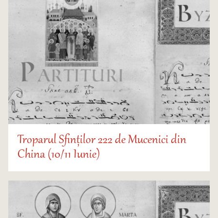
Troparul Sfinților 222 de Mucenici din
China (10/11 Iunie)