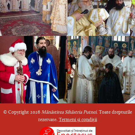
© Copyright 2026
Mănăstirea Sihăstria Putnei.
Toate drepturile
rezervate.
Termeni și condiții