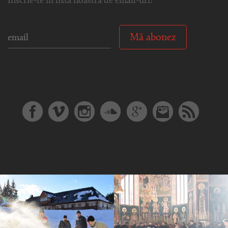
Înscrie-te în lista noastră de email-uri!
Mă abonez