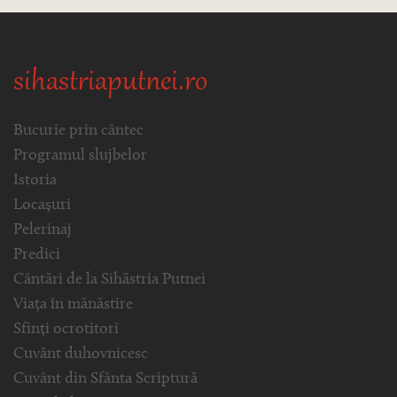
sihastriaputnei.ro
Bucurie prin cântec
Programul slujbelor
Istoria
Locașuri
Pelerinaj
Predici
Cântări de la Sihăstria Putnei
Viața în mănăstire
Sfinți ocrotitori
Cuvânt duhovnicesc
Cuvânt din Sfânta Scriptură