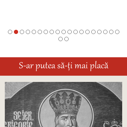
S-ar putea să-ți mai placă