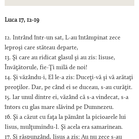
Luca 17, 12-19
12. Intrând într-un sat, L-au întâmpinat zece
leproşi care stăteau departe,
13. Şi care au ridicat glasul şi au zis: Iisuse,
Învăţătorule, fie-Ţi milă de noi!
14. Şi văzându-i, El le-a zis: Duceţi-vă şi vă arătaţi
preoţilor. Dar, pe când ei se duceau, s-au curăţit.
15. Iar unul dintre ei, văzând că s-a vindecat, s-a
întors cu glas mare slăvind pe Dumnezeu.
16. Şi a căzut cu faţa la pământ la picioarele lui
Iisus, mulţumindu-I. Şi acela era samarinean.
17. Şi răspunzând, Iisus a zis: Au nu zece s-au