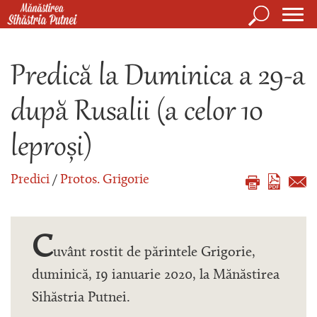
Mergi la conţinutul principal
Căutare
Form
Mănăstirea Sihăstria Putnei
de
Predică la Duminica a 29-a
căuta
după Rusalii (a celor 10
leproși)
Predici
/
Protos. Grigorie
C
uvânt rostit de părintele Grigorie,
duminică, 19 ianuarie 2020, la Mănăstirea
Sihăstria Putnei.