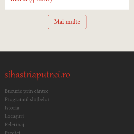
Mai multe
sihastriaputnei.ro
Bucurie prin cântec
Programul slujbelor
Istoria
Locașuri
Pelerinaj
Predici