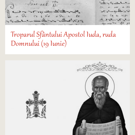
Troparul Sfântului Apostol Iuda, ruda
Domnului (19 Iunie)