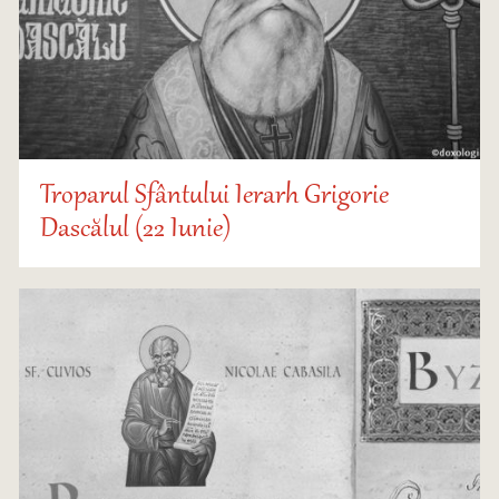
Troparul Sfântului Ierarh Grigorie
Dascălul (22 Iunie)