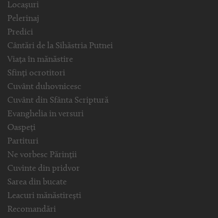
Locașuri
Pelerinaj
Predici
Cântări de la Sihăstria Putnei
Viața în mănăstire
Sfinți ocrotitori
Cuvânt duhovnicesc
Cuvânt din Sfânta Scriptură
Evanghelia in versuri
Oaspeți
Partituri
Ne vorbesc Părinții
Cuvinte din pridvor
Sarea din bucate
Leacuri mănăstirești
Recomandări