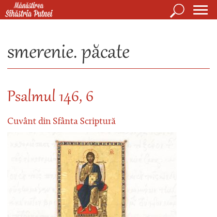
Mergi la conţinutul principal
Căutare
Form
Mănăstirea Sihăstria Putnei
de
smerenie. păcate
căuta
Psalmul 146, 6
Cuvânt din Sfânta Scriptură