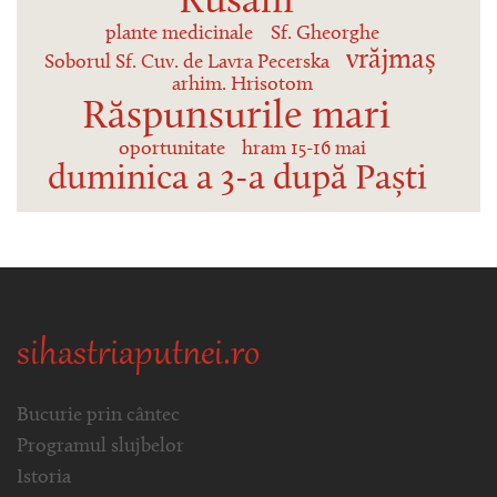
Rusalii
plante medicinale
Sf. Gheorghe
vrăjmaș
Soborul Sf. Cuv. de Lavra Pecerska
arhim. Hrisotom
Răspunsurile mari
oportunitate
hram 15-16 mai
duminica a 3-a după Paști
sihastriaputnei.ro
Bucurie prin cântec
Programul slujbelor
Istoria