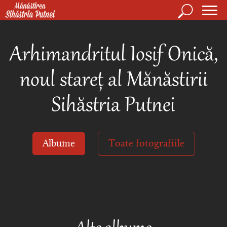
Mergi la conţinutul principal
Căutare
Form
Mănăstirea Sihăstria Putnei
de
Arhimandritul Iosif Onică,
căuta
noul stareț al Mănăstirii
Sihăstria Putnei
Albume
Toate fotografiile