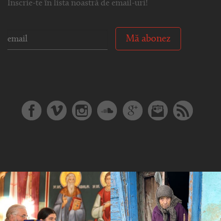
Înscrie-te în lista noastră de email-uri!
Mă abonez