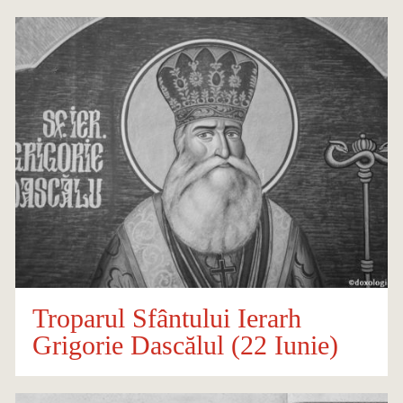
Troparul Sfântului Ierarh
Grigorie Dascălul (22 Iunie)