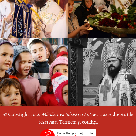
© Copyright 2026
Mănăstirea Sihăstria Putnei.
Toate drepturile
rezervate.
Termeni și condiții