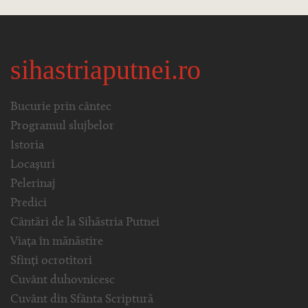
sihastriaputnei.ro
Bucurie prin cântec
Programul slujbelor
Istoria
Locașuri
Pelerinaj
Predici
Cântări de la Sihăstria Putnei
Viața în mănăstire
Sfinți ocrotitori
Cuvânt duhovnicesc
Cuvânt din Sfânta Scriptură