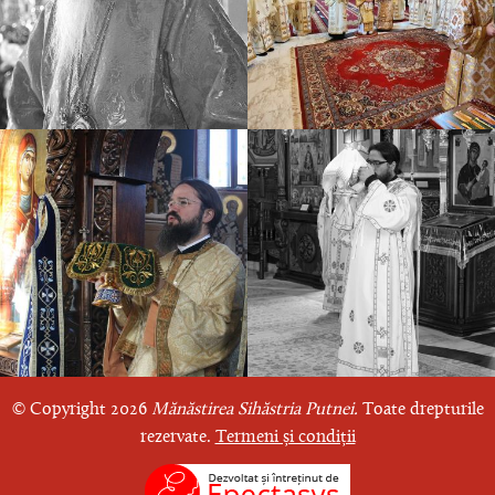
© Copyright 2026
Mănăstirea Sihăstria Putnei.
Toate drepturile
rezervate.
Termeni și condiții