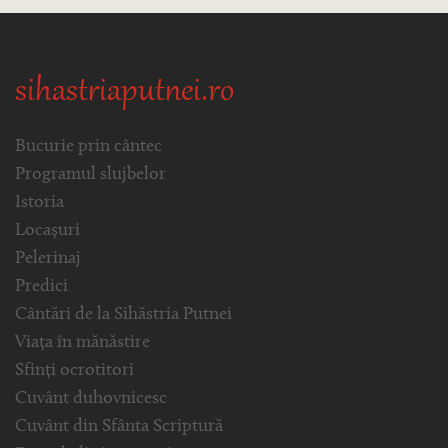
sihastriaputnei.ro
Bucurie prin cântec
Programul slujbelor
Istoria
Locașuri
Pelerinaj
Predici
Cântări de la Sihăstria Putnei
Viața în mănăstire
Sfinți ocrotitori
Cuvânt duhovnicesc
Cuvânt din Sfânta Scriptură