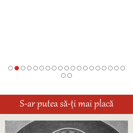
S-ar putea să-ți mai placă