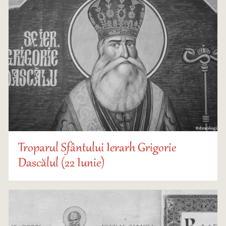
Troparul Sfântului Ierarh Grigorie
Dascălul (22 Iunie)