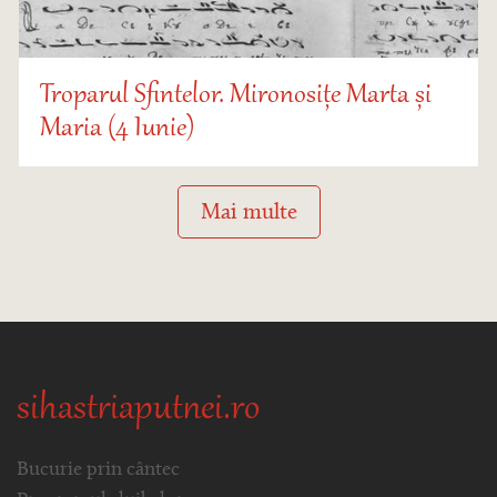
Troparul Sfintelor. Mironosițe Marta și
Maria (4 Iunie)
Mai multe
sihastriaputnei.ro
Bucurie prin cântec