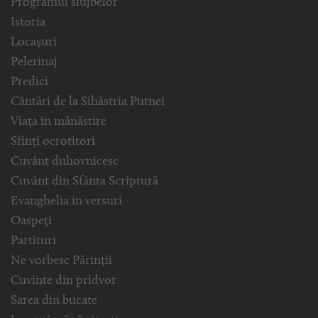
Programul slujbelor
Istoria
Locașuri
Pelerinaj
Predici
Cântări de la Sihăstria Putnei
Viața în mănăstire
Sfinți ocrotitori
Cuvânt duhovnicesc
Cuvânt din Sfânta Scriptură
Evanghelia in versuri
Oaspeți
Partituri
Ne vorbesc Părinții
Cuvinte din pridvor
Sarea din bucate