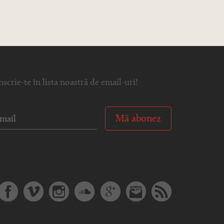
nscrie-te în lista noastră de email-uri!
Mă abonez