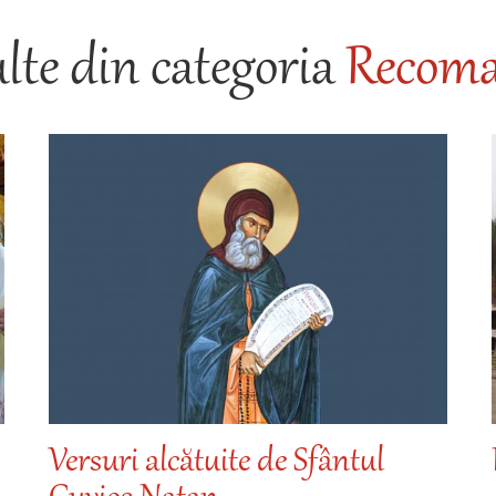
te din categoria
Recoma
Versuri alcătuite de Sfântul