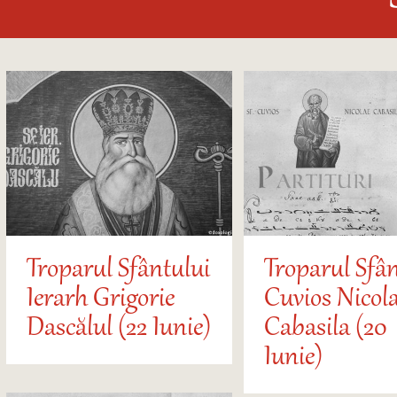
Troparul Sfântului
Troparul Sfân
Ierarh Grigorie
Cuvios Nicol
Dascălul (22 Iunie)
Cabasila (20
Iunie)