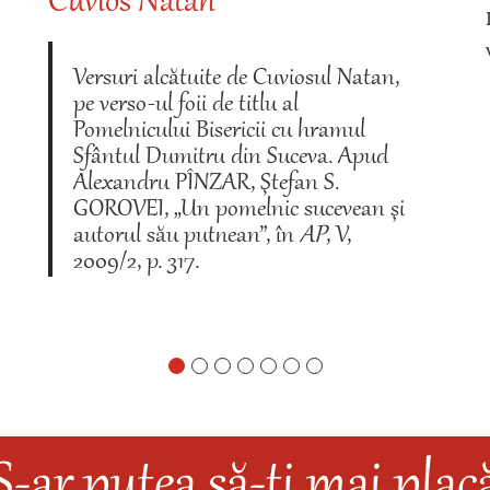
Cuvios Natan
Versuri alcătuite de Cuviosul Natan,
pe verso-ul foii de titlu al
Pomelnicului Bisericii cu hramul
Sfântul Dumitru din Suceva. Apud
Alexandru PÎNZAR, Ştefan S.
GOROVEI, „Un pomelnic sucevean şi
autorul său putnean”, în
AP
, V,
2009/2, p. 317.
S-ar putea să-ți mai plac