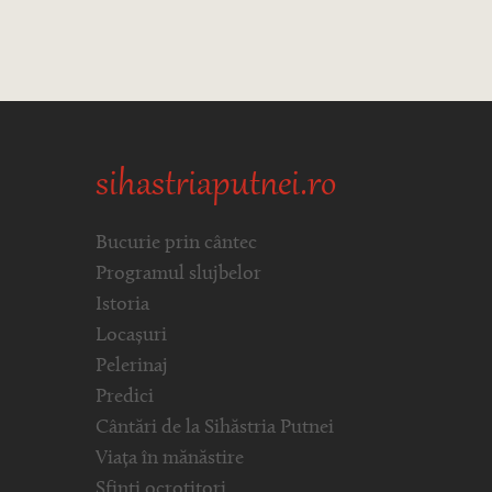
sihastriaputnei.ro
Bucurie prin cântec
Programul slujbelor
Istoria
Locașuri
Pelerinaj
Predici
Cântări de la Sihăstria Putnei
Viața în mănăstire
Sfinți ocrotitori