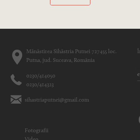
Mănăstirea Sihăstria Putnei 727455 loc.
Î
Putna, jud. Suceava, România
0230/414050
0230/414323
sihastriaputnei@gmail.com
Fotografii
Video