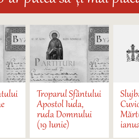
tului
Troparul Sfântului
Slujb
ae
Apostol Iuda,
Cuvi
ruda Domnului
Mărtu
(19 Iunie)
ianua