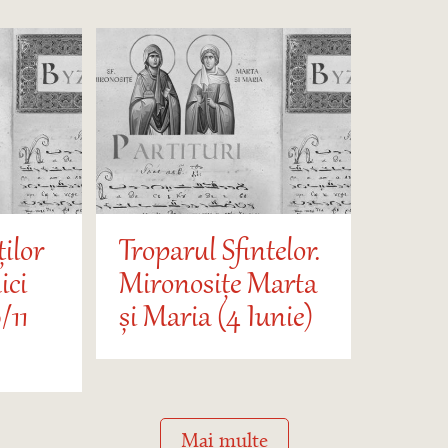
ților
Troparul Sfintelor.
ici
Mironosițe Marta
/11
și Maria (4 Iunie)
Mai multe