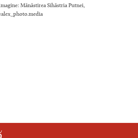
Imagine: Mănăstirea Sihăstria Putnei,
valex_photo.media
ă