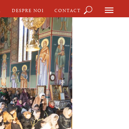
Căutare
I
DESPRE NOI
CONTACT
Formula
de
căutare