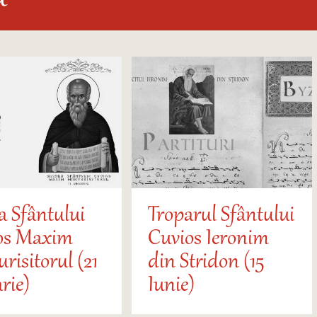
a Sfântului
Troparul Sfântului
os Maxim
Cuvios Ieronim
risitorul (21
din Stridon (15
rie)
Iunie)