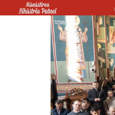
Mergi la conţinutul principal
Mănăstirea Sihăstria Putnei