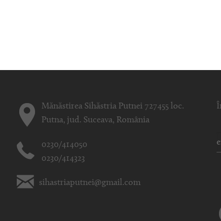
Mănăstirea Sihăstria Putnei 727455 loc.
Î
Putna, jud. Suceava, România
0230/414050
0230/414323
sihastriaputnei@gmail.com