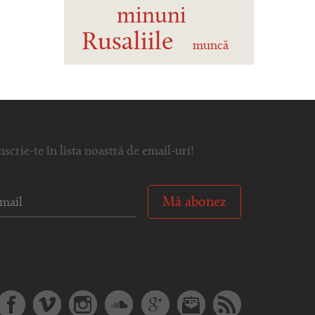
minuni
Rusaliile
muncă
nscrie-te în lista noastră de email-uri!
Mă abonez