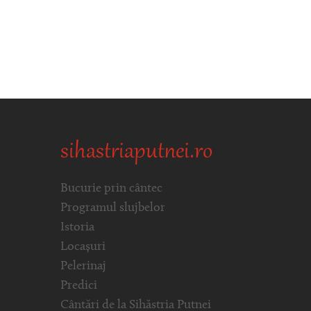
sihastriaputnei.ro
Bucurie prin cântec
Programul slujbelor
Istoria
Locașuri
Pelerinaj
Predici
Cântări de la Sihăstria Putnei