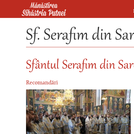
Mergi la conţinutul principal
Mănăstirea Sihăstria Putnei
Sf. Serafim din Sa
Sfântul Serafim din Sa
Recomandări