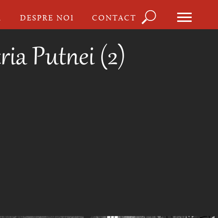
Căutare
I
DESPRE NOI
CONTACT
Formula
de
ria Putnei (2)
căutare