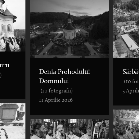
irii
Denia Prohodului
Sărbă
)
Domnului
(10 fo
(10 fotografii)
5 April
11 Aprilie 2026