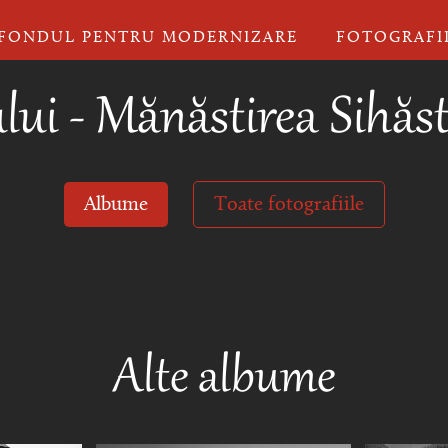
FONDUL PENTRU MODERNIZARE
FOTOGRAFI
ului - Mănăstirea Sihăst
Albume
Toate fotografiile
Alte albume