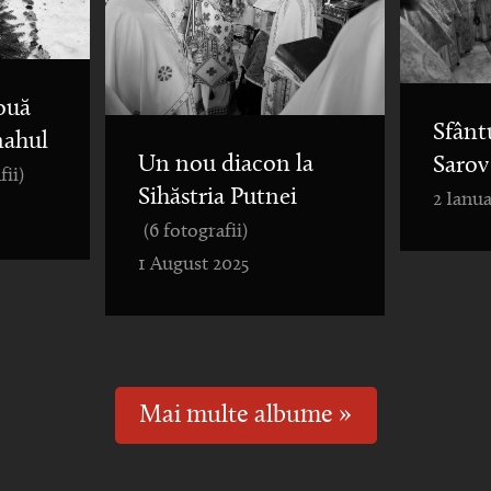
ouă
Sfânt
nahul
Un nou diacon la
Sarov
fii)
Sihăstria Putnei
2 Ianua
(6 fotografii)
1 August 2025
Mai multe albume »