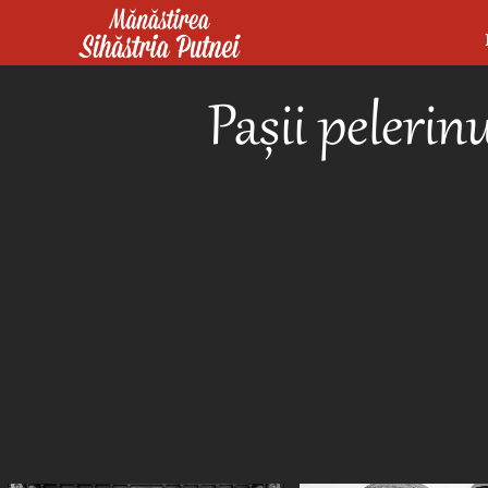
Mergi la conţinutul principal
Mănăstirea Sihăstria Putnei
Pașii pelerin